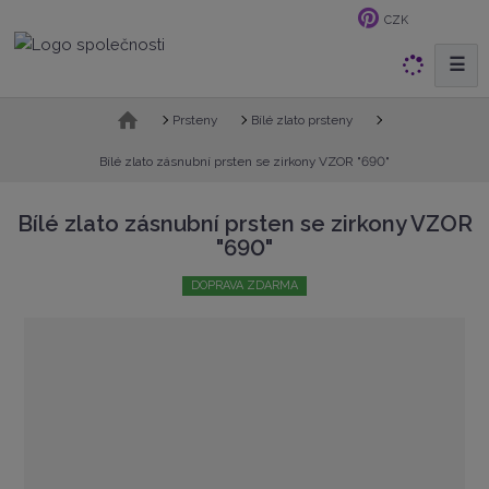
CZK
☰
V
y
h
Ú
Prsteny
Bílé zlato prsteny
v
l
o
Bílé zlato zásnubní prsten se zirkony VZOR "690"
e
d
d
n
Bílé zlato zásnubní prsten se zirkony VZOR
a
í
"690"
t
s
t
DOPRAVA ZDARMA
r
a
n
a