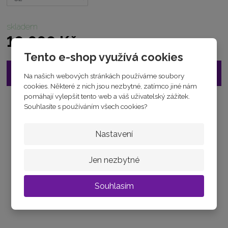
7
1
2
skladem
5
10 660 Kč
6
1
Tento e-shop využívá cookies
5
4
Vložit do košíku
Na našich webových stránkách používáme soubory
0
cookies. Některé z nich jsou nezbytné, zatímco jiné nám
2
pomáhají vylepšit tento web a váš uživatelský zážitek.
6
Souhlasíte s používáním všech cookies?
Tabulka velikostí
1
Zeptejte se odborníka
Sdílet
Nastavení
Jen nezbytné
Souhlasím
JAK ZVOLIT VELIKOST
Jak vybrat velikost