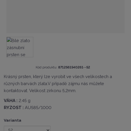
K
Kód produktu:
8712561540261--52
ó
Krásný prsten, který lze vyrobit ve všech velikostech a
d
různých barvách zlata.V případě zájmu nás můžete
v
ý
kontaktovat. Velikost zirkonu 5,2mm.
r
o
VÁHA :
2.45 g
b
RYZOST :
AU585/1000
c
e
Varianta
:
8