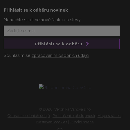
Přihlásit se k odběru novinek
Nenechte si ujít nejnovější akce a slevy
Přihlásit se k odběru
Souhlasím se
zpracováním osobních údajů
.
© 2026, Veronika Váňová s.r.o.
Ochrana osobních údajů
|
Prohlášení o přístupnosti
|
Mapa stránek
|
Nastavení cookies
|
Úvodní strana