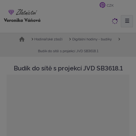
CZK
☰
V
y
h
Ú
Hodinářské zboží
Digitální hodiny - budíky
l
v
e
o
Budík do sítě s projekcí JVD SB3618.1
d
d
n
a
Budík do sítě s projekcí JVD SB3618.1
í
t
s
t
r
a
n
a