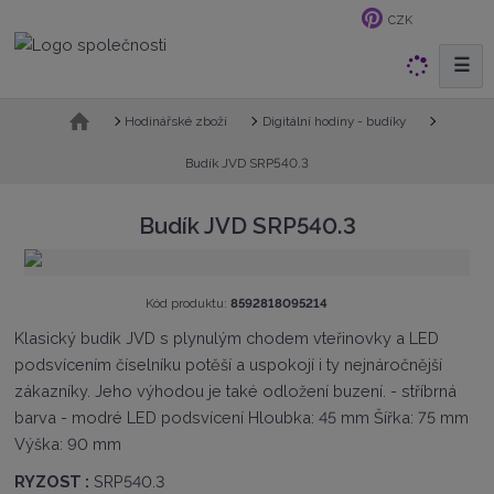
CZK
☰
V
y
h
Ú
Hodinářské zboží
Digitální hodiny - budíky
v
l
o
Budík JVD SRP540.3
e
d
d
n
Budík JVD SRP540.3
a
í
t
s
t
r
K
Kód produktu:
8592818095214
a
ó
Klasický budík JVD s plynulým chodem vteřinovky a LED
n
d
a
podsvícením číselníku potěší a uspokojí i ty nejnáročnější
v
ý
zákazníky. Jeho výhodou je také odložení buzení. - stříbrná
r
barva - modré LED podsvícení Hloubka: 45 mm Šířka: 75 mm
o
Výška: 90 mm
b
c
RYZOST :
SRP540.3
e