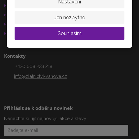
Nastavení
Nechanice
Reklamační řád
503 15
GDPR
Jen nezbytné
Služby
AKTUÁLNĚ
Souhlasím
Otevírací doba
Kontakty
+420 608 233 218
info@zlatnictvi-vanova.cz
Přihlásit se k odběru novinek
Nenechte si ujít nejnovější akce a slevy