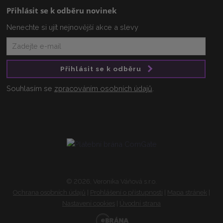
Přihlásit se k odběru novinek
Nenechte si ujít nejnovější akce a slevy
Přihlásit se k odběru
Souhlasím se
zpracováním osobních údajů
.
© 2026, Veronika Váňová s.r.o.
Ochrana osobních údajů
|
Prohlášení o přístupnosti
|
Mapa stránek
|
Nastavení cookies
|
Úvodní strana