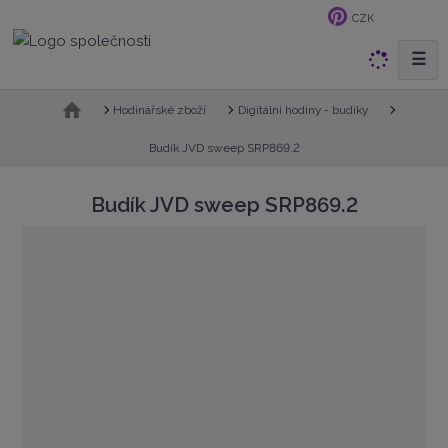
CZK
☰
V
y
h
Ú
Hodinářské zboží
Digitální hodiny - budíky
v
l
o
Budík JVD sweep SRP869.2
e
d
d
n
Budík JVD sweep SRP869.2
a
í
t
s
t
r
a
n
a