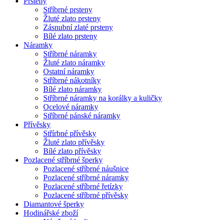
Prsteny
Stříbrné prsteny
Žluté zlato prsteny
Zásnubní zlaté prsteny
Bílé zlato prsteny
Náramky
Stříbrné náramky
Žluté zlato náramky
Ostatní náramky
Stříbrné nákotníky
Bílé zlato náramky
Stříbrné náramky na korálky a kuličky
Ocelové náramky
Stříbrné pánské náramky
Přívěsky
Střírbné přívěsky
Žluté zlato přívěsky
Bílé zlato přívěsky
Pozlacené stříbrné šperky
Pozlacené stříbrné náušnice
Pozlacené stříbrné náramky
Pozlacené stříbrné řetízky
Pozlacené stříbrné přívěsky
Diamantové šperky
Hodinářské zboží