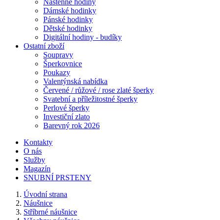
Nástěnné hodiny
Dámské hodinky
Pánské hodinky
Dětské hodinky
Digitální hodiny - budíky
Ostatní zboží
Soupravy
Šperkovnice
Poukazy
Valentýnská nabídka
Červené / růžové / rose zlaté šperky
Svatební a příležitostné šperky
Perlové šperky
Investiční zlato
Barevný rok 2026
Kontakty
O nás
Služby
Magazín
SNUBNÍ PRSTENY
Úvodní strana
Náušnice
Stříbrné náušnice