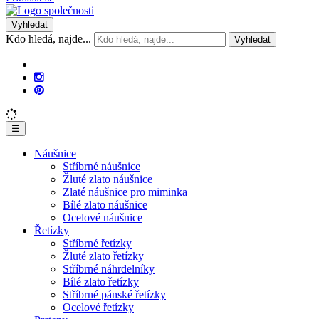
Vyhledat
Kdo hledá, najde...
Vyhledat
☰
Náušnice
Stříbrné náušnice
Žluté zlato náušnice
Zlaté náušnice pro miminka
Bílé zlato náušnice
Ocelové náušnice
Řetízky
Stříbrné řetízky
Žluté zlato řetízky
Stříbrné náhrdelníky
Bílé zlato řetízky
Stříbrné pánské řetízky
Ocelové řetízky