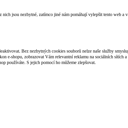
ich jsou nezbytné, zatímco jiné nám pomáhají vylepšit tento web a vá
deaktivovat. Bez nezbytných cookies souborů nelze naše služby smyslu
n e-shopu, zobrazovat Vám relevantní reklamu na sociálních sítích a 
hop používáte. S jejich pomocí ho můžeme zlepšovat.