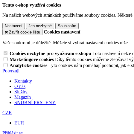
Tento e-shop využívá cookies
Na našich webových stránkách používáme soubory cookies. Některé z n
Nastavení
Jen nezbytné
Souhlasím
Cookies nastavení
Zavřít cookie lištu
Vaše soukromí je důležité. Můžete si vybrat nastavení cookies níže.
Cookies nezbytné pro využívání e-shopu
Toto nastavení nelze 
Marketingové cookies
Díky těmto cookies můžeme zlepšovat výko
Analytické cookies
Tyto cookies nám pomáhají pochopit, jak e-s
Potvrzuji
Kontakty
O nás
Služby
Magazín
SNUBNÍ PRSTENY
CZK
EUR
Přihlásit se