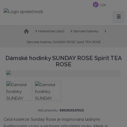
CZK
☰
V
y
h
Ú
Hodinářské zboží
Dámské hodinky
v
l
o
Dámské hodinky SUNDAY ROSE Spirit TEA ROSE
e
d
d
n
Dámské hodinky SUNDAY ROSE Spirit TEA
a
í
ROSE
t
s
t
r
a
n
a
K
Kód produktu:
8592818157622
ó
Celá kolekce Sunday Rose je inspirována ladnými
d
květinovými vzory a něžnými přírodními prvky, které si
v