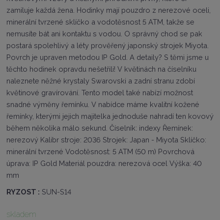
ý
zamiluje každá žena. Hodinky mají pouzdro z nerezové oceli,
r
minerální tvrzené sklíčko a vodotěsnost 5 ATM, takže se
o
nemusíte bát ani kontaktu s vodou. O správný chod se pak
b
c
postará spolehlivý a léty prověřený japonský strojek Miyota.
e
Povrch je upraven metodou IP Gold. A detaily? S těmi jsme u
:
těchto hodinek opravdu nešetřili! V květinách na číselníku
8
naleznete něžné krystaly Swarovski a zadní stranu zdobí
5
9
květinové gravírování. Tento model také nabízí možnost
2
snadné výměny řemínku. V nabídce máme kvalitní kožené
8
řemínky, kterými jejich majitelka jednoduše nahradí ten kovový
1
během několika málo sekund. Číselník: indexy Řemínek:
8
1
nerezový Kalibr stroje: 2036 Strojek: Japan - Miyota Sklíčko:
5
minerální tvrzené Vodotěsnost: 5 ATM (50 m) Povrchová
7
úprava: IP Gold Materiál pouzdra: nerezová ocel Výška: 40
6
mm
2
2
RYZOST :
SUN-S14
skladem