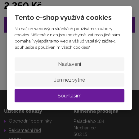
2 250 Kč
Tento e-shop využívá cookies
Vložit do košíku
Na našich webových stránkách používáme soubory
cookies. Některé z nich jsou nezbytné, zatímco jiné nám
pomáhají vylepšit tento web a váš uživatelský zážitek.
Zeptejte se odborníka
Souhlasíte s používáním všech cookies?
Sdílet
Nastavení
Jen nezbytné
Souhlasím
Užitečné odkazy
Kamenná prodejna
Obchodní podmínky
Palackého 184
Nechanice
Reklamační řád
503 15