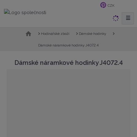
CZK
☰
V
y
h
Ú
Hodinářské zboží
Dámské hodinky
v
l
o
Dámské náramkové hodinky J4072.4
e
d
d
n
Dámské náramkové hodinky J4072.4
a
í
t
s
t
r
a
n
a