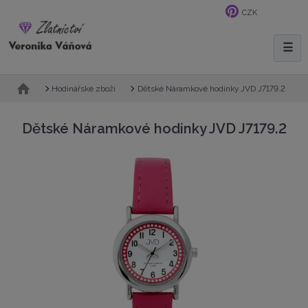
CZK
☰
V
y
h
Ú
Dětské Náramkové hodinky JVD J7179.2
Hodinářské zboží
l
v
e
o
Dětské Náramkové hodinky JVD J7179.2
d
d
n
a
í
t
s
t
r
a
n
a