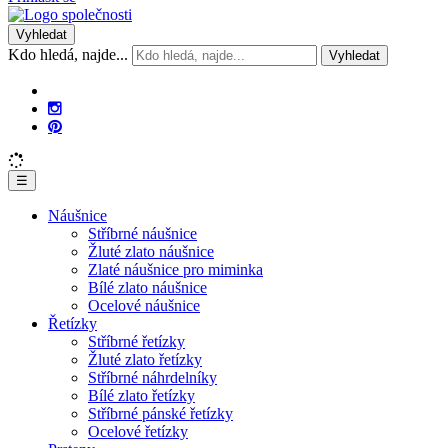
Vyhledat
Kdo hledá, najde...
Vyhledat
☰
Náušnice
Stříbrné náušnice
Žluté zlato náušnice
Zlaté náušnice pro miminka
Bílé zlato náušnice
Ocelové náušnice
Řetízky
Stříbrné řetízky
Žluté zlato řetízky
Stříbrné náhrdelníky
Bílé zlato řetízky
Stříbrné pánské řetízky
Ocelové řetízky