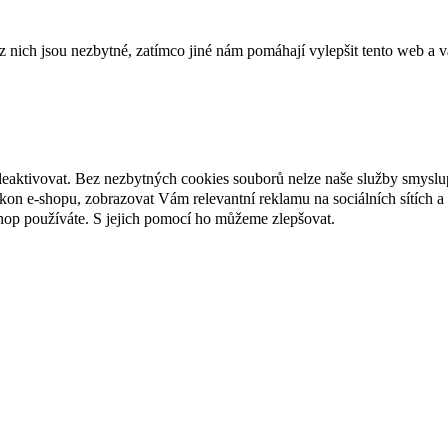
ich jsou nezbytné, zatímco jiné nám pomáhají vylepšit tento web a vá
deaktivovat. Bez nezbytných cookies souborů nelze naše služby smyslu
n e-shopu, zobrazovat Vám relevantní reklamu na sociálních sítích a 
hop používáte. S jejich pomocí ho můžeme zlepšovat.