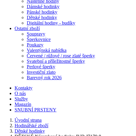
Nástěnné hodiny
Dámské hodinky
Pánské hodinky
Dětské hodinky
Digitální hodiny - budíky
Ostatní zboží
Soupravy
Šperkovnice
Poukazy
Valentýnská nabídka
Červené / růžové / rose zlaté šperky
Svatební a příležitostné šperky
Perlové šperky
Investiční zlato
Barevný rok 2026
Kontakty
O nás
Služby
Magazín
SNUBNÍ PRSTENY
Úvodní strana
Hodinářské zboží
Dětské hodinky