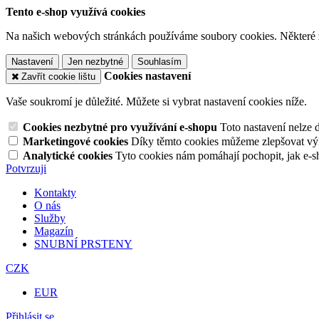
Tento e-shop využívá cookies
Na našich webových stránkách používáme soubory cookies. Některé z n
Nastavení
Jen nezbytné
Souhlasím
Cookies nastavení
Zavřít cookie lištu
Vaše soukromí je důležité. Můžete si vybrat nastavení cookies níže.
Cookies nezbytné pro využívání e-shopu
Toto nastavení nelze 
Marketingové cookies
Díky těmto cookies můžeme zlepšovat výko
Analytické cookies
Tyto cookies nám pomáhají pochopit, jak e-s
Potvrzuji
Kontakty
O nás
Služby
Magazín
SNUBNÍ PRSTENY
CZK
EUR
Přihlásit se