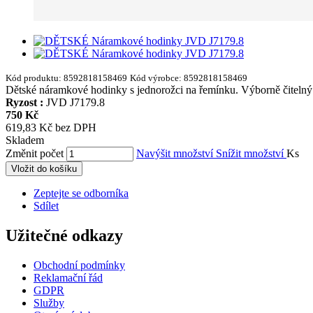
Kód produktu:
8592818158469
Kód výrobce:
8592818158469
Dětské náramkové hodinky s jednorožci na řemínku. Výborně čitelný čí
Ryzost :
JVD J7179.8
750 Kč
619,83 Kč bez DPH
Skladem
Změnit počet
Navýšit množství
Snížit množství
Ks
Vložit do košíku
Zeptejte se odborníka
Sdílet
Užitečné odkazy
Obchodní podmínky
Reklamační řád
GDPR
Služby