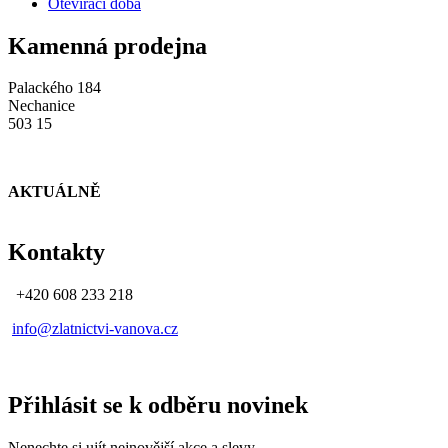
Otevírací doba
Kamenná prodejna
Palackého 184
Nechanice
503 15
AKTUÁLNĚ
Kontakty
+420 608 233 218
info@zlatnictvi-vanova.cz
Přihlásit se k odběru novinek
Nenechte si ujít nejnovější akce a slevy