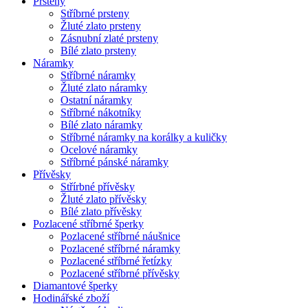
Prsteny
Stříbrné prsteny
Žluté zlato prsteny
Zásnubní zlaté prsteny
Bílé zlato prsteny
Náramky
Stříbrné náramky
Žluté zlato náramky
Ostatní náramky
Stříbrné nákotníky
Bílé zlato náramky
Stříbrné náramky na korálky a kuličky
Ocelové náramky
Stříbrné pánské náramky
Přívěsky
Střírbné přívěsky
Žluté zlato přívěsky
Bílé zlato přívěsky
Pozlacené stříbrné šperky
Pozlacené stříbrné náušnice
Pozlacené stříbrné náramky
Pozlacené stříbrné řetízky
Pozlacené stříbrné přívěsky
Diamantové šperky
Hodinářské zboží