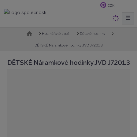
CZK
☰
V
y
h
Ú
Hodinářské zboží
Dětské hodinky
v
l
o
DĚTSKÉ Náramkové hodinky JVD J7201.3
e
d
d
n
DĚTSKÉ Náramkové hodinky JVD J7201.3
a
í
t
s
t
r
a
n
a