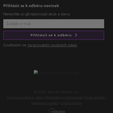
Přihlásit se k odběru novinek
Nenechte si ujít nejnovější akce a slevy
Přihlásit se k odběru
Souhlasím se
zpracováním osobních údajů
.
© 2026, Veronika Váňová s.r.o.
Ochrana osobních údajů
|
Prohlášení o přístupnosti
|
Mapa stránek
|
Nastavení cookies
|
Úvodní strana