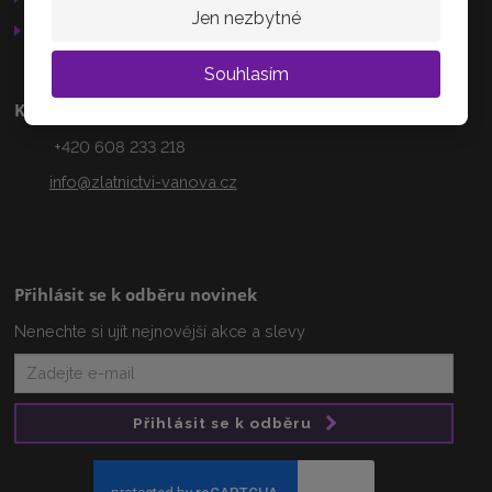
AKTUÁLNĚ
Jen nezbytné
Otevírací doba
Souhlasím
Kontakty
+420 608 233 218
info@zlatnictvi-vanova.cz
Přihlásit se k odběru novinek
Nenechte si ujít nejnovější akce a slevy
Přihlásit se k odběru