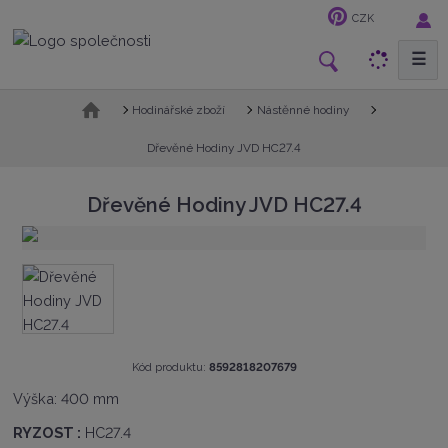
CZK
☰
V
y
h
Ú
Hodinářské zboží
Nástěnné hodiny
v
l
o
Dřevěné Hodiny JVD HC27.4
e
d
d
n
Dřevěné Hodiny JVD HC27.4
a
í
t
s
t
r
a
n
a
K
Kód produktu:
8592818207679
ó
Výška: 400 mm
d
v
RYZOST :
HC27.4
ý