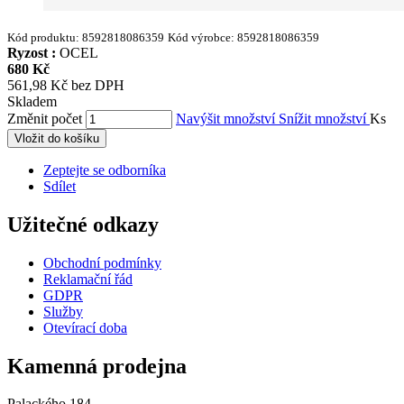
Kód produktu:
8592818086359
Kód výrobce:
8592818086359
Ryzost :
OCEL
680 Kč
561,98 Kč bez DPH
Skladem
Změnit počet
Navýšit množství
Snížit množství
Ks
Vložit do košíku
Zeptejte se odborníka
Sdílet
Užitečné odkazy
Obchodní podmínky
Reklamační řád
GDPR
Služby
Otevírací doba
Kamenná prodejna
Palackého 184