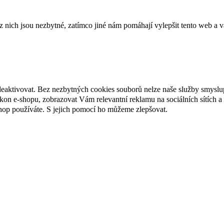
ich jsou nezbytné, zatímco jiné nám pomáhají vylepšit tento web a vá
deaktivovat. Bez nezbytných cookies souborů nelze naše služby smyslu
n e-shopu, zobrazovat Vám relevantní reklamu na sociálních sítích a 
hop používáte. S jejich pomocí ho můžeme zlepšovat.