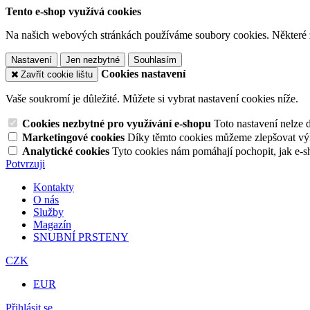
Tento e-shop využívá cookies
Na našich webových stránkách používáme soubory cookies. Některé z n
Nastavení
Jen nezbytné
Souhlasím
Cookies nastavení
Zavřít cookie lištu
Vaše soukromí je důležité. Můžete si vybrat nastavení cookies níže.
Cookies nezbytné pro využívání e-shopu
Toto nastavení nelze 
Marketingové cookies
Díky těmto cookies můžeme zlepšovat výko
Analytické cookies
Tyto cookies nám pomáhají pochopit, jak e-s
Potvrzuji
Kontakty
O nás
Služby
Magazín
SNUBNÍ PRSTENY
CZK
EUR
Přihlásit se