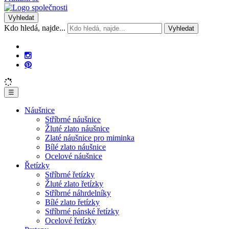
Vyhledat
Kdo hledá, najde...
Vyhledat
☰
Náušnice
Stříbrné náušnice
Žluté zlato náušnice
Zlaté náušnice pro miminka
Bílé zlato náušnice
Ocelové náušnice
Řetízky
Stříbrné řetízky
Žluté zlato řetízky
Stříbrné náhrdelníky
Bílé zlato řetízky
Stříbrné pánské řetízky
Ocelové řetízky