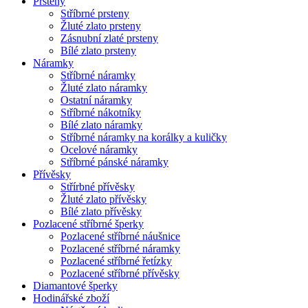
Prsteny
Stříbrné prsteny
Žluté zlato prsteny
Zásnubní zlaté prsteny
Bílé zlato prsteny
Náramky
Stříbrné náramky
Žluté zlato náramky
Ostatní náramky
Stříbrné nákotníky
Bílé zlato náramky
Stříbrné náramky na korálky a kuličky
Ocelové náramky
Stříbrné pánské náramky
Přívěsky
Střírbné přívěsky
Žluté zlato přívěsky
Bílé zlato přívěsky
Pozlacené stříbrné šperky
Pozlacené stříbrné náušnice
Pozlacené stříbrné náramky
Pozlacené stříbrné řetízky
Pozlacené stříbrné přívěsky
Diamantové šperky
Hodinářské zboží