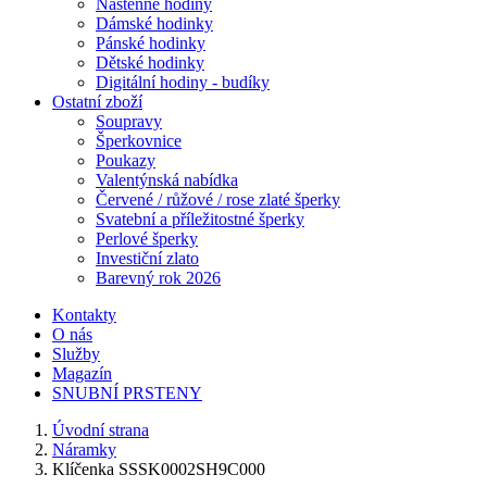
Nástěnné hodiny
Dámské hodinky
Pánské hodinky
Dětské hodinky
Digitální hodiny - budíky
Ostatní zboží
Soupravy
Šperkovnice
Poukazy
Valentýnská nabídka
Červené / růžové / rose zlaté šperky
Svatební a příležitostné šperky
Perlové šperky
Investiční zlato
Barevný rok 2026
Kontakty
O nás
Služby
Magazín
SNUBNÍ PRSTENY
Úvodní strana
Náramky
Klíčenka SSSK0002SH9C000