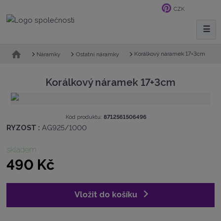
CZK
☰
V
y
h
Ú
Korálkový náramek 17+3cm
Náramky
Ostatní náramky
v
l
o
e
Korálkový náramek 17+3cm
d
d
n
a
í
t
s
K
Kód produktu:
8712561506496
t
ó
RYZOST :
AG925/1000
r
d
a
v
skladem
n
ý
490 Kč
a
r
o
b
c
Vložit do košíku
e
:
8