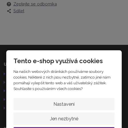
Zeptejte se odborníka
7
1
Sdílet
2
5
6
1
5
0
6
4
9
Tento e-shop využívá cookies
Užitečné odkazy
Kamenná prodejna
6
Na našich webových stránkách používáme soubory
Obchodní podmínky
Palackého 184
cookies. Některé z nich jsou nezbytné, zatímco jiné nám
Nechanice
Reklamační řád
pomáhají vylepšit tento web a váš uživatelský zážitek.
503 15
Souhlasíte s používáním všech cookies?
GDPR
Služby
AKTUÁLNĚ
Nastavení
Otevírací doba
Jen nezbytné