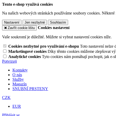
Tento e-shop využívá cookies
Na našich webových stránkách používáme soubory cookies. Některé z n
Nastavení
Jen nezbytné
Souhlasím
Cookies nastavení
Zavřít cookie lištu
Vaše soukromí je důležité. Můžete si vybrat nastavení cookies níže.
Cookies nezbytné pro využívání e-shopu
Toto nastavení nelze 
Marketingové cookies
Díky těmto cookies můžeme zlepšovat výko
Analytické cookies
Tyto cookies nám pomáhají pochopit, jak e-s
Potvrzuji
Kontakty
O nás
Služby
Magazín
SNUBNÍ PRSTENY
CZK
EUR
Přihlásit se