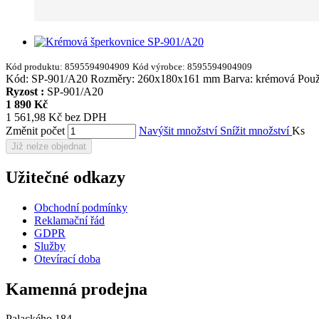
Kód produktu:
8595594904909
Kód výrobce:
8595594904909
Kód: SP-901/A20 Rozměry: 260x180x161 mm Barva: krémová Použítí:
Ryzost :
SP-901/A20
1 890 Kč
1 561,98 Kč bez DPH
Změnit počet
Navýšit množství
Snížit množství
Ks
Již nelze objednat
Užitečné odkazy
Obchodní podmínky
Reklamační řád
GDPR
Služby
Otevírací doba
Kamenná prodejna
Palackého 184