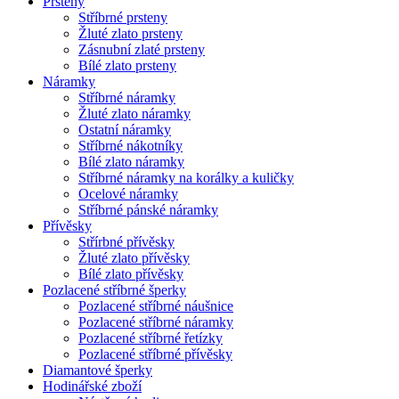
Prsteny
Stříbrné prsteny
Žluté zlato prsteny
Zásnubní zlaté prsteny
Bílé zlato prsteny
Náramky
Stříbrné náramky
Žluté zlato náramky
Ostatní náramky
Stříbrné nákotníky
Bílé zlato náramky
Stříbrné náramky na korálky a kuličky
Ocelové náramky
Stříbrné pánské náramky
Přívěsky
Střírbné přívěsky
Žluté zlato přívěsky
Bílé zlato přívěsky
Pozlacené stříbrné šperky
Pozlacené stříbrné náušnice
Pozlacené stříbrné náramky
Pozlacené stříbrné řetízky
Pozlacené stříbrné přívěsky
Diamantové šperky
Hodinářské zboží