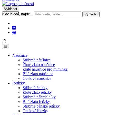
Vyhledat
Kdo hledá, najde...
Vyhledat
☰
Náušnice
Stříbrné náušnice
Žluté zlato náušnice
Zlaté náušnice pro miminka
Bílé zlato náušnice
Ocelové náušnice
Řetízky
Stříbrné řetízky
Žluté zlato řetízky
Stříbrné náhrdelníky
Bílé zlato řetízky
Stříbrné pánské řetízky
Ocelové řetízky