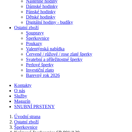
Nástěnné hodiny
Dámské hodinky
Pánské hodinky
Dětské hodinky
Digitální hodiny - budíky
Ostatní zboží
Soupravy
Šperkovnice
Poukazy
Valentýnská nabídka
Červené / růžové / rose zlaté šperky
Svatební a příležitostné šperky
Perlové šperky
Investiční zlato
Barevný rok 2026
Kontakty
O nás
Služby
Magazín
SNUBNÍ PRSTENY
Úvodní strana
Ostatní zboží
Šperkovnice