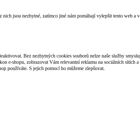
ich jsou nezbytné, zatímco jiné nám pomáhají vylepšit tento web a vá
deaktivovat. Bez nezbytných cookies souborů nelze naše služby smyslu
n e-shopu, zobrazovat Vám relevantní reklamu na sociálních sítích a 
hop používáte. S jejich pomocí ho můžeme zlepšovat.