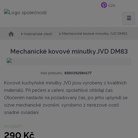
CZK
☰
V
y
h
Ú
Mechanické kovové minutky JVD DM83
Hodinářské zboží
v
l
o
e
Mechanické kovové minutky JVD DM83
d
d
n
a
í
t
s
K
Kód produktu:
8590392984177
t
ó
Kovové kuchyňské minutky JVD jsou vyrobeny z kvalitních
r
d
a
materiálů. Při pečení a vaření, spolehlivě ohlídají čas.
v
n
ý
Otočením nastavte na požadovaný čas, po jeho uplynutí se
a
r
ozve mechanické zvonění. vyrobeno z nerezové oceli
o
snadné ovládání
b
c
e
skladem
:
290 Kč
8