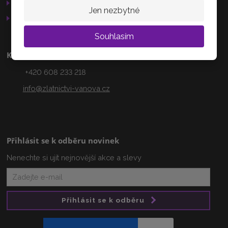
Služby
Jen nezbytné
AKTUÁLNĚ
Otevírací doba
Souhlasím
Kontakty
+420 608 233 218
info@zlatnictvi-vanova.cz
Přihlásit se k odběru novinek
Nenechte si ujít nejnovější akce a slevy
Přihlásit se k odběru