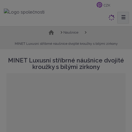
CZK
☰
V
y
h
Ú
Náušnice
v
l
o
MINET Luxusní stříbrné náušnice dvojité kroužky s bílými zirkony
e
d
d
n
MINET Luxusní stříbrné náušnice dvojité
a
í
kroužky s bílými zirkony
t
s
t
r
a
n
a