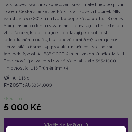
r
na šroubek. Kvalitního zpracování si všimnete hned po prvním
o
nošení. Česká značka šperků a náramkových hodinek MINET
b
c
vznikla v roce 2017 a na tvorbě doplňků se podílejí 3 sestry.
e
Sbírají inspiraci doma i v zahraničí a přinášejí na trh stříbrné a
:
zlaté šperky, které jsou jiné a dodávají jak osobitost
8
jednoduchému outfitu, tak sebevědomí ženě, která je nosí.
5
9
Barva: bílá, stříbrná Typ produktu: náušnice Typ zapínání:
6
šroubek Ryzost: Au 585/1000 Kámen: zirkon Značka: MINET
3
Povrchová úprava: rhodiované Materiál: zlato 585/1000
0
Hmotnost (g) 1,15 Průměr (mm) 4
0
0
VÁHA :
1.15 g
7
RYZOST :
AU585/1000
6
0
0
skladem
2
5 000 Kč
Vložit do košíku