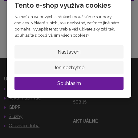
Tento e-shop využívá cookies
Zeptejte se odborníka
Na našich webových stránkách používáme soubory
Sdílet
cookies. Některé z nich jsou nezbytné, zatímco jiné nám
pomáhají vylepšit tento web a váš uživatelský zážitek.
Souhlasíte s používáním všech cookies?
Nastavení
Jen nezbytné
Užitečné odkazy
Kamenná prodejna
Souhlasím
Obchodní podmínky
Palackého 184
Nechanice
Reklamační řád
503 15
GDPR
Služby
AKTUÁLNĚ
Otevírací doba