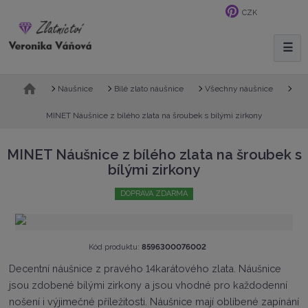
CZK
☰
V
y
h
Ú
Náušnice
Bílé zlato náušnice
Všechny náušnice
l
v
e
o
MINET Náušnice z bílého zlata na šroubek s bílými zirkony
d
d
n
a
MINET Náušnice z bílého zlata na šroubek s
í
t
bílými zirkony
s
t
DOPRAVA ZDARMA
r
a
n
a
K
Kód produktu:
8596300076002
ó
Decentní náušnice z pravého 14karátového zlata. Náušnice
d
jsou zdobené bílými zirkony a jsou vhodné pro každodenní
v
ý
nošení i výjimečné příležitosti. Náušnice mají oblíbené zapínání