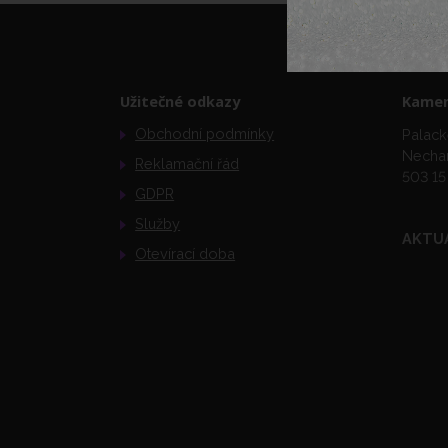
Užitečné odkazy
Kamen
Obchodní podmínky
Palack
Necha
Reklamační řád
503 15
GDPR
Služby
AKTU
Otevírací doba