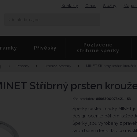
Kontakty
O nás
Služby
Magaz
K
Vyhledat
d
o
h
l
Pozlacené
e
ramky
Přívěsky
stříbrné šperky
d
á
,
Ú
MINET Stříbrný prsten kroužek
Prsteny
Stříbrné prsteny
n
v
a
o
INET Stříbrný prsten krouž
j
d
d
n
e
í
Kód produktu:
8596300073421--53
.
s
.
Šperky české značky MINET jsou
t
.
r
design oceníte během každodenn
a
Šperky jsou vyrobeny z pravého
n
svou barvu i lesk. Tak co myslí
a