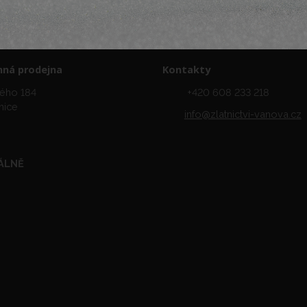
ná prodejna
Kontakty
ého 184
+420 608 233 218
nice
info@zlatnictvi-vanova.cz
ÁLNĚ