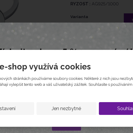
RYZOST :
AG925/1000
Varianta
:
skladem
460 Kč
jte slevu 5 % na první ná
Nechte nám e-mail a my vám pošleme slevový k
e-shop využívá cookies
Tabulka velikostí
Zep
na první objednávku
ových stránkách používáme soubory cookies. Některé z nich jsou nezbyt
ají vylepšit tento web a váš uživatelský zážitek. Souhlasíte s používání
stavení
Jen nezbytné
Souhla
Kód platí jen jednou na osobu
Chci slevu