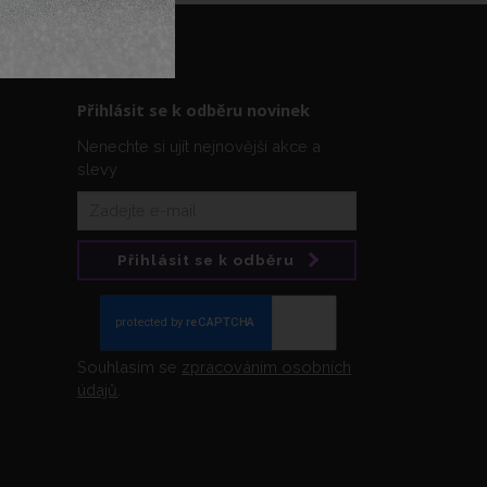
Přihlásit se k odběru novinek
Nenechte si ujít nejnovější akce a
slevy
Přihlásit se k odběru
Souhlasím se
zpracováním osobních
údajů
.