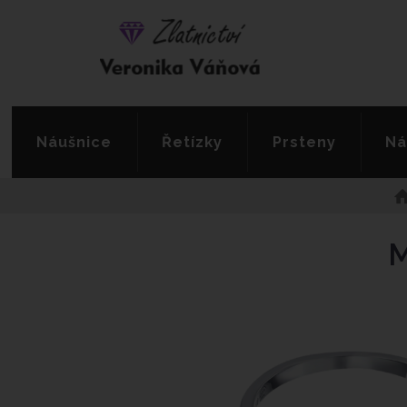
Náušnice
Řetízky
Prsteny
Ná
M