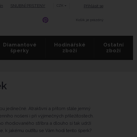
ín
SNUBNÍ PRSTENY
Přihlásit se
CZK
Košík je prázdný
Diamantové
Hodinářské
Ostatní
šperky
zboží
zboží
ek
K
ó
 jedinečné. Atraktivní a přitom stále jemný
d
v
ího nošení i při výjimečných příležitostech.
ý
 rhodiovaného stříbra a dlouho si tak udrží
r
te, k jakému outfitu se Vám hodí tento šperk?
o