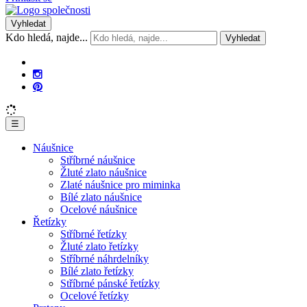
Vyhledat
Kdo hledá, najde...
Vyhledat
☰
Náušnice
Stříbrné náušnice
Žluté zlato náušnice
Zlaté náušnice pro miminka
Bílé zlato náušnice
Ocelové náušnice
Řetízky
Stříbrné řetízky
Žluté zlato řetízky
Stříbrné náhrdelníky
Bílé zlato řetízky
Stříbrné pánské řetízky
Ocelové řetízky