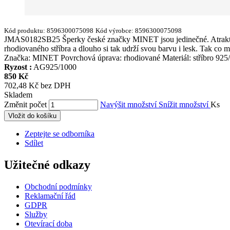
Kód produktu:
8596300075098
Kód výrobce:
8596300075098
JMAS0182SB25 Šperky české značky MINET jsou jedinečné. Atraktivní
rhodiovaného stříbra a dlouho si tak udrží svou barvu i lesk. Tak co 
Značka: MINET Povrchová úprava: rhodiované Materiál: stříbro 925
Ryzost :
AG925/1000
850 Kč
702,48 Kč bez DPH
Skladem
Změnit počet
Navýšit množství
Snížit množství
Ks
Vložit do košíku
Zeptejte se odborníka
Sdílet
Užitečné odkazy
Obchodní podmínky
Reklamační řád
GDPR
Služby
Otevírací doba