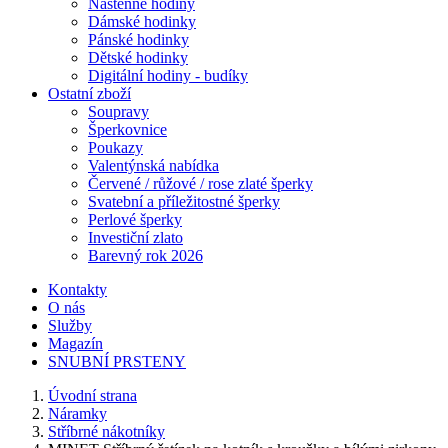
Nástěnné hodiny
Dámské hodinky
Pánské hodinky
Dětské hodinky
Digitální hodiny - budíky
Ostatní zboží
Soupravy
Šperkovnice
Poukazy
Valentýnská nabídka
Červené / růžové / rose zlaté šperky
Svatební a příležitostné šperky
Perlové šperky
Investiční zlato
Barevný rok 2026
Kontakty
O nás
Služby
Magazín
SNUBNÍ PRSTENY
Úvodní strana
Náramky
Stříbrné nákotníky