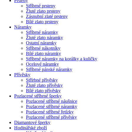
Prsteny
Stříbrné prsteny
Žluté zlato prsteny
Zásnubní zlaté prsteny
Bílé zlato prsteny
Náramky
Stříbrné náramky
Žluté zlato náramky
Ostatní náramky
Stříbrné nákotníky
Bílé zlato náramky
Stříbrné náramky na korálky a kuličky
Ocelové náramky
Stříbrné pánské náramky
Přívěsky
Střírbné přívěsky
Žluté zlato přívěsky
Bílé zlato přívěsky
Pozlacené stříbrné šperky
Pozlacené stříbrné náušnice
Pozlacené stříbrné náramky
Pozlacené stříbrné řetízky
Pozlacené stříbrné přívěsky
Diamantové šperky
Hodinářské zboží