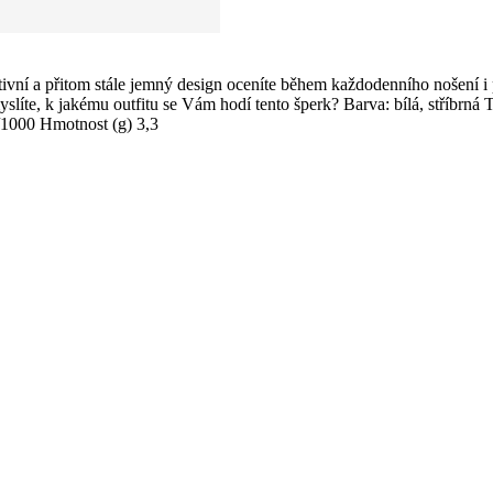
 a přitom stále jemný design oceníte během každodenního nošení i př
myslíte, k jakému outfitu se Vám hodí tento šperk? Barva: bílá, stříbr
/1000 Hmotnost (g) 3,3