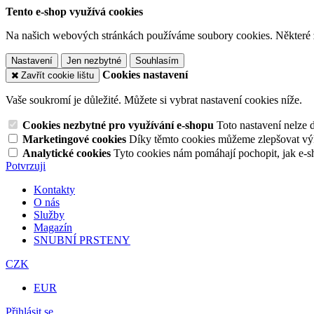
Tento e-shop využívá cookies
Na našich webových stránkách používáme soubory cookies. Některé z n
Nastavení
Jen nezbytné
Souhlasím
Cookies nastavení
Zavřít cookie lištu
Vaše soukromí je důležité. Můžete si vybrat nastavení cookies níže.
Cookies nezbytné pro využívání e-shopu
Toto nastavení nelze 
Marketingové cookies
Díky těmto cookies můžeme zlepšovat výko
Analytické cookies
Tyto cookies nám pomáhají pochopit, jak e-s
Potvrzuji
Kontakty
O nás
Služby
Magazín
SNUBNÍ PRSTENY
CZK
EUR
Přihlásit se