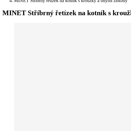
MINET Stříbrný řetízek na kotník s kroužky a bílými zirkony
MINET Stříbrný řetízek na kotník s krouž