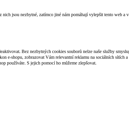
ich jsou nezbytné, zatímco jiné nám pomáhají vylepšit tento web a vá
deaktivovat. Bez nezbytných cookies souborů nelze naše služby smyslu
n e-shopu, zobrazovat Vám relevantní reklamu na sociálních sítích a 
hop používáte. S jejich pomocí ho můžeme zlepšovat.