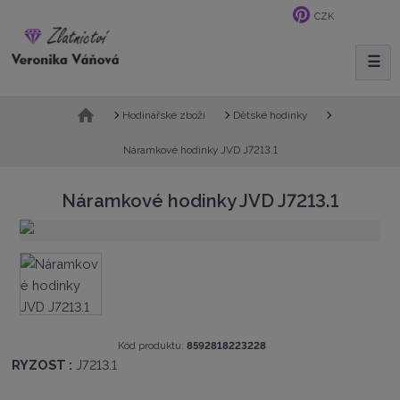
CZK
☰
V
y
h
Ú
Hodinářské zboží
Dětské hodinky
l
v
e
o
Náramkové hodinky JVD J7213.1
d
d
n
a
Náramkové hodinky JVD J7213.1
í
t
s
t
r
a
n
a
K
Kód produktu:
8592818223228
ó
RYZOST :
J7213.1
d
v