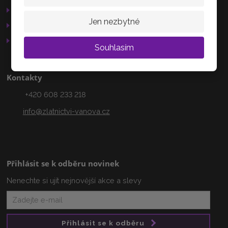
503 15
GDPR
Jen nezbytné
Služby
AKTUÁLNĚ
Otevírací doba
Souhlasím
Kontakty
+420 608 233 218
info@zlatnictvi-vanova.cz
Přihlásit se k odběru novinek
Nenechte si ujít nejnovější akce a slevy
Přihlásit se k odběru