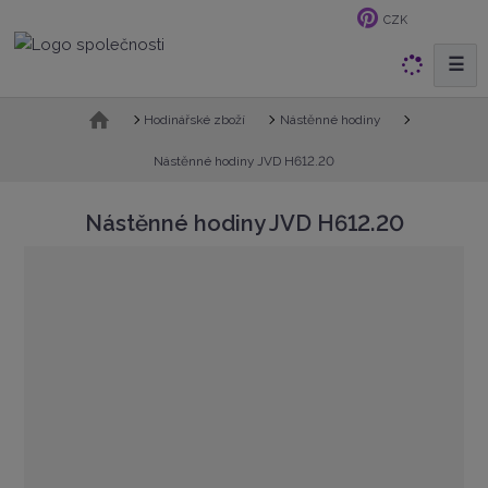
CZK
☰
V
y
h
Ú
Hodinářské zboží
Nástěnné hodiny
v
l
o
Nástěnné hodiny JVD H612.20
e
d
d
n
Nástěnné hodiny JVD H612.20
a
í
t
s
t
r
a
n
a