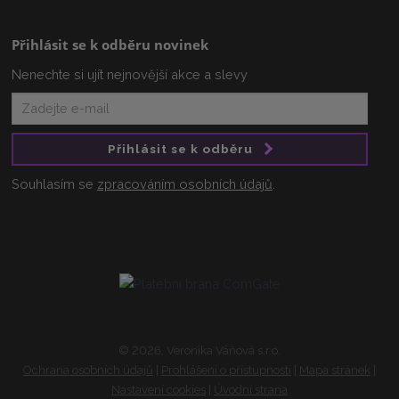
Přihlásit se k odběru novinek
Nenechte si ujít nejnovější akce a slevy
Přihlásit se k odběru
Souhlasím se
zpracováním osobních údajů
.
© 2026, Veronika Váňová s.r.o.
Ochrana osobních údajů
|
Prohlášení o přístupnosti
|
Mapa stránek
|
Nastavení cookies
|
Úvodní strana