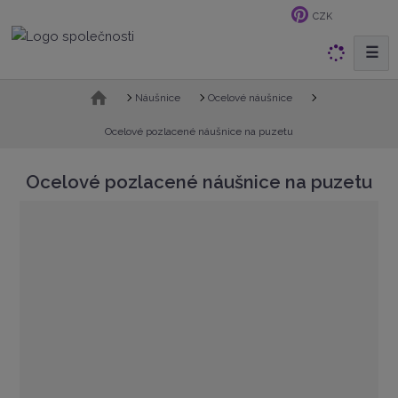
CZK
☰
V
y
h
Ú
Náušnice
Ocelové náušnice
v
l
o
Ocelové pozlacené náušnice na puzetu
e
d
d
n
Ocelové pozlacené náušnice na puzetu
a
í
t
s
t
r
a
n
a