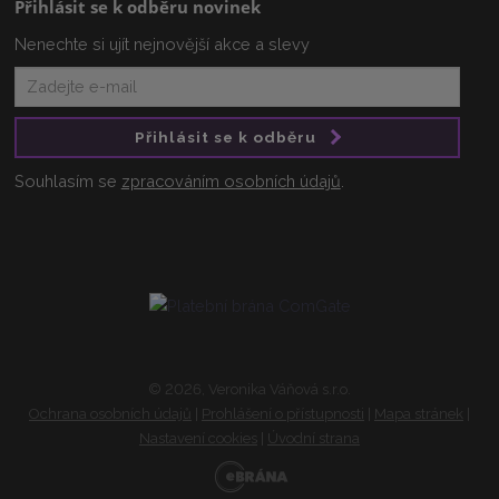
Přihlásit se k odběru novinek
Nenechte si ujít nejnovější akce a slevy
Přihlásit se k odběru
Souhlasím se
zpracováním osobních údajů
.
© 2026, Veronika Váňová s.r.o.
Ochrana osobních údajů
|
Prohlášení o přístupnosti
|
Mapa stránek
|
Nastavení cookies
|
Úvodní strana