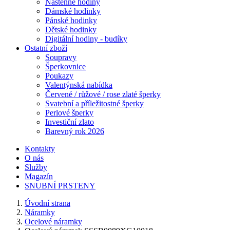
Nástěnné hodiny
Dámské hodinky
Pánské hodinky
Dětské hodinky
Digitální hodiny - budíky
Ostatní zboží
Soupravy
Šperkovnice
Poukazy
Valentýnská nabídka
Červené / růžové / rose zlaté šperky
Svatební a příležitostné šperky
Perlové šperky
Investiční zlato
Barevný rok 2026
Kontakty
O nás
Služby
Magazín
SNUBNÍ PRSTENY
Úvodní strana
Náramky
Ocelové náramky