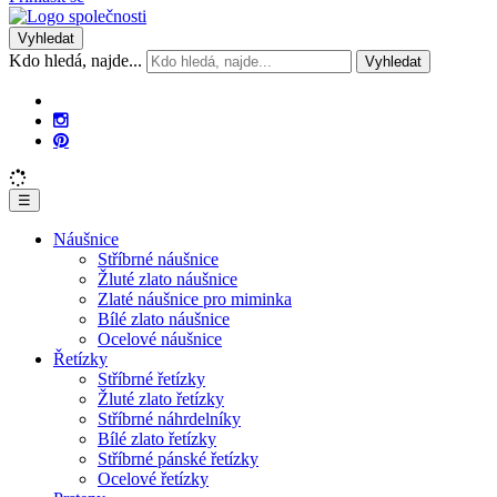
Vyhledat
Kdo hledá, najde...
Vyhledat
☰
Náušnice
Stříbrné náušnice
Žluté zlato náušnice
Zlaté náušnice pro miminka
Bílé zlato náušnice
Ocelové náušnice
Řetízky
Stříbrné řetízky
Žluté zlato řetízky
Stříbrné náhrdelníky
Bílé zlato řetízky
Stříbrné pánské řetízky
Ocelové řetízky