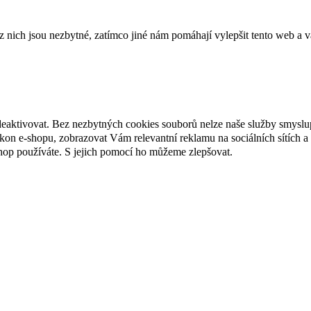
ich jsou nezbytné, zatímco jiné nám pomáhají vylepšit tento web a vá
deaktivovat. Bez nezbytných cookies souborů nelze naše služby smyslu
n e-shopu, zobrazovat Vám relevantní reklamu na sociálních sítích a 
hop používáte. S jejich pomocí ho můžeme zlepšovat.