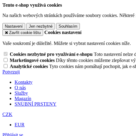
Tento e-shop využívá cookies
Na našich webových stránkách používáme soubory cookies. Některé z n
Nastavení
Jen nezbytné
Souhlasím
Cookies nastavení
Zavřít cookie lištu
Vaše soukromí je důležité. Můžete si vybrat nastavení cookies níže.
Cookies nezbytné pro využívání e-shopu
Toto nastavení nelze 
Marketingové cookies
Díky těmto cookies můžeme zlepšovat výko
Analytické cookies
Tyto cookies nám pomáhají pochopit, jak e-s
Potvrzuji
Kontakty
O nás
Služby
Magazín
SNUBNÍ PRSTENY
CZK
EUR
Přihlásit se