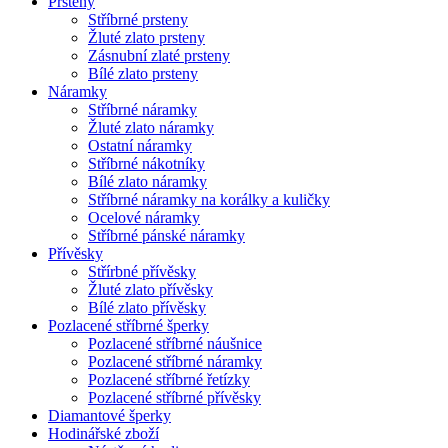
Prsteny
Stříbrné prsteny
Žluté zlato prsteny
Zásnubní zlaté prsteny
Bílé zlato prsteny
Náramky
Stříbrné náramky
Žluté zlato náramky
Ostatní náramky
Stříbrné nákotníky
Bílé zlato náramky
Stříbrné náramky na korálky a kuličky
Ocelové náramky
Stříbrné pánské náramky
Přívěsky
Střírbné přívěsky
Žluté zlato přívěsky
Bílé zlato přívěsky
Pozlacené stříbrné šperky
Pozlacené stříbrné náušnice
Pozlacené stříbrné náramky
Pozlacené stříbrné řetízky
Pozlacené stříbrné přívěsky
Diamantové šperky
Hodinářské zboží