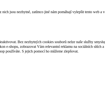
ich jsou nezbytné, zatímco jiné nám pomáhají vylepšit tento web a vá
deaktivovat. Bez nezbytných cookies souborů nelze naše služby smyslu
n e-shopu, zobrazovat Vám relevantní reklamu na sociálních sítích a 
hop používáte. S jejich pomocí ho můžeme zlepšovat.