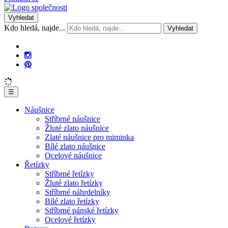
Vyhledat
Kdo hledá, najde...
Vyhledat
☰
Náušnice
Stříbrné náušnice
Žluté zlato náušnice
Zlaté náušnice pro miminka
Bílé zlato náušnice
Ocelové náušnice
Řetízky
Stříbrné řetízky
Žluté zlato řetízky
Stříbrné náhrdelníky
Bílé zlato řetízky
Stříbrné pánské řetízky
Ocelové řetízky