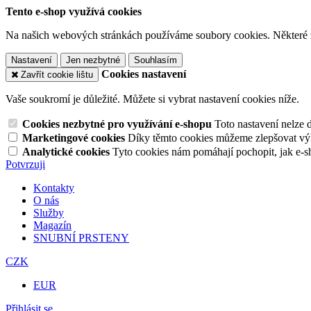
Tento e-shop využívá cookies
Na našich webových stránkách používáme soubory cookies. Některé z n
Nastavení
Jen nezbytné
Souhlasím
Cookies nastavení
Zavřít cookie lištu
Vaše soukromí je důležité. Můžete si vybrat nastavení cookies níže.
Cookies nezbytné pro využívání e-shopu
Toto nastavení nelze 
Marketingové cookies
Díky těmto cookies můžeme zlepšovat výko
Analytické cookies
Tyto cookies nám pomáhají pochopit, jak e-s
Potvrzuji
Kontakty
O nás
Služby
Magazín
SNUBNÍ PRSTENY
CZK
EUR
Přihlásit se