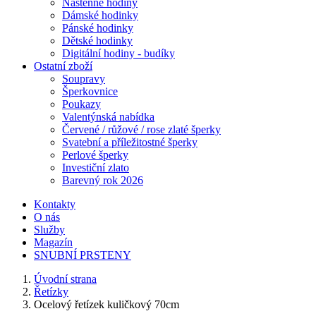
Nástěnné hodiny
Dámské hodinky
Pánské hodinky
Dětské hodinky
Digitální hodiny - budíky
Ostatní zboží
Soupravy
Šperkovnice
Poukazy
Valentýnská nabídka
Červené / růžové / rose zlaté šperky
Svatební a příležitostné šperky
Perlové šperky
Investiční zlato
Barevný rok 2026
Kontakty
O nás
Služby
Magazín
SNUBNÍ PRSTENY
Úvodní strana
Řetízky
Ocelový řetízek kuličkový 70cm