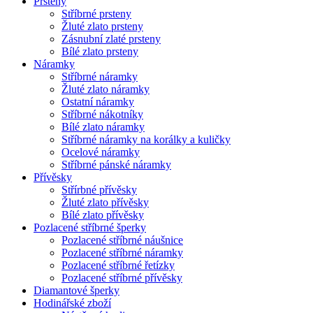
Prsteny
Stříbrné prsteny
Žluté zlato prsteny
Zásnubní zlaté prsteny
Bílé zlato prsteny
Náramky
Stříbrné náramky
Žluté zlato náramky
Ostatní náramky
Stříbrné nákotníky
Bílé zlato náramky
Stříbrné náramky na korálky a kuličky
Ocelové náramky
Stříbrné pánské náramky
Přívěsky
Střírbné přívěsky
Žluté zlato přívěsky
Bílé zlato přívěsky
Pozlacené stříbrné šperky
Pozlacené stříbrné náušnice
Pozlacené stříbrné náramky
Pozlacené stříbrné řetízky
Pozlacené stříbrné přívěsky
Diamantové šperky
Hodinářské zboží