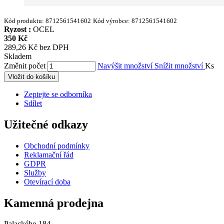
Kód produktu:
8712561541602
Kód výrobce:
8712561541602
Ryzost :
OCEL
350 Kč
289,26 Kč bez DPH
Skladem
Změnit počet
Navýšit množství
Snížit množství
Ks
Vložit do košíku
Zeptejte se odborníka
Sdílet
Užitečné odkazy
Obchodní podmínky
Reklamační řád
GDPR
Služby
Otevírací doba
Kamenná prodejna
Palackého 184