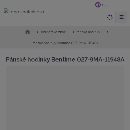
CZK
☰
V
y
h
Ú
Hodinářské zboží
Pánské hodinky
v
l
o
Pánské hodinky Bentime 027-9MA-11948A
e
d
d
n
Pánské hodinky Bentime 027-9MA-11948A
a
í
t
s
t
r
a
n
a