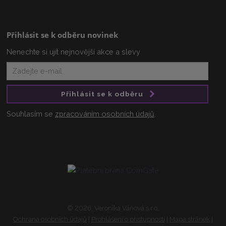
Přihlásit se k odběru novinek
Nenechte si ujít nejnovější akce a slevy
Přihlásit se k odběru
Souhlasím se
zpracováním osobních údajů
.
© 2026, Veronika Váňová s.r.o.
Ochrana osobních údajů
|
Prohlášení o přístupnosti
|
Mapa stránek
|