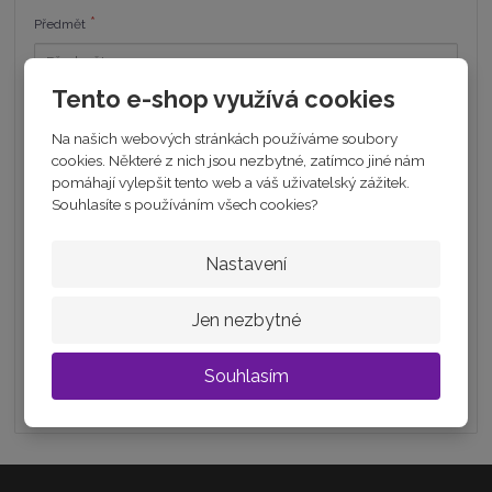
*
Předmět
Tento e-shop využívá cookies
*
Váš dotaz
Na našich webových stránkách používáme soubory
cookies. Některé z nich jsou nezbytné, zatímco jiné nám
pomáhají vylepšit tento web a váš uživatelský zážitek.
Souhlasíte s používáním všech cookies?
Nastavení
Jen nezbytné
Odeslat
Souhlasím
Souhlasím se
zpracováním osobních údajů
.