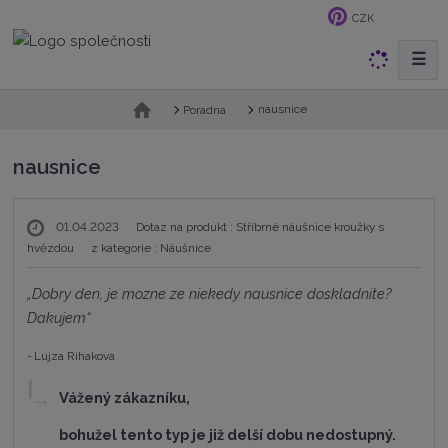
CZK
☰
V
y
h
Ú
nausnice
Poradna
v
l
o
e
nausnice
d
d
n
a
í
t
01.04.2023
Dotaz na produkt :
Stříbrné náušnice kroužky s
s
t
hvězdou
z kategorie :
Náušnice
r
a
Dobry den, je mozne ze niekedy nausnice doskladnite? 
n
Dakujem
a
Lujza Rihakova
Vážený zákazníku,
bohužel tento typ je již delší dobu nedostupný.