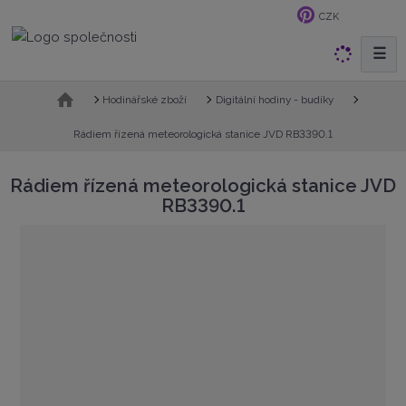
CZK
☰
V
y
h
Ú
Hodinářské zboží
Digitální hodiny - budíky
v
l
o
Rádiem řízená meteorologická stanice JVD RB3390.1
e
d
d
n
Rádiem řízená meteorologická stanice JVD
a
í
RB3390.1
t
s
t
r
a
n
a