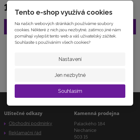
2
1 750 Kč
8
Tento e-shop využívá cookies
1
8
Na našich webových stránkách používáme soubory
2
Vložit do košíku
cookies. Některé z nich jsou nezbytné, zatímco jiné nám
6
pomáhají vylepšit tento web a váš uživatelský zážitek.
8
Souhlasíte s používáním všech cookies?
1
Zeptejte se odborníka
2
0
Sdílet
Nastavení
Jen nezbytné
Souhlasím
Užitečné odkazy
Kamenná prodejna
Obchodní podmínky
Palackého 184
Nechanice
Reklamační řád
503 15