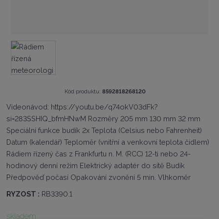
K
Kód produktu:
8592818268120
ó
Videonávod: https://youtu.be/q74okV03dFk?
d
si=283SSHIQ_bfmHNwM Rozměry 205 mm 130 mm 32 mm
v
ý
Speciální funkce budík 2x Teplota (Celsius nebo Fahrenheit)
r
Datum (kalendář) Teploměr (vnitřní a venkovní teplota čidlem)
o
Rádiem řízený čas z Frankfurtu n. M. (RCC) 12-ti nebo 24-
b
c
hodinový denní režim Elektrický adaptér do sítě Budík
e
Předpověď počasí Opakování zvonění 5 min. Vlhkoměr
:
8
RYZOST :
RB3390.1
5
9
skladem