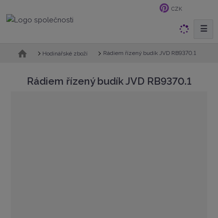
CZK
☰
V
y
h
Ú
Rádiem řízený budík JVD RB9370.1
Hodinářské zboží
v
l
o
e
Rádiem řízený budík JVD RB9370.1
d
d
n
a
í
t
s
t
r
a
n
a