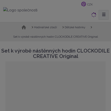
CZK
☰
V
y
h
Ú
Hodinářské zboží
Dětské hodinky
v
l
o
Set k výrobě nástěnných hodin CLOCKODILE CREATIVE Original
e
d
d
n
Set k výrobě nástěnných hodin CLOCKODILE
a
í
CREATIVE Original
t
s
t
r
a
n
a