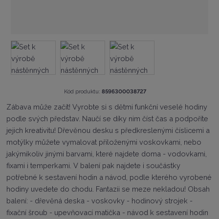
K
Kód produktu:
8596300038727
ó
Zábava může začít! Vyrobte si s dětmi funkční veselé hodiny
d
podle svých představ. Naučí se díky nim číst čas a podpoříte
v
ý
jejich kreativitu! Dřevěnou desku s předkreslenými číslicemi a
r
motýlky můžete vymalovat přiloženými voskovkami, nebo
o
jakýmikoliv jinými barvami, které najdete doma - vodovkami,
b
c
fixami i temperkami. V balení pak najdete i součástky
e
potřebné k sestavení hodin a návod, podle kterého vyrobené
:
hodiny uvedete do chodu. Fantazii se meze nekladou! Obsah
8
balení: - dřevěná deska - voskovky - hodinový strojek -
5
9
fixační šroub - upevňovací matička - návod k sestavení hodin