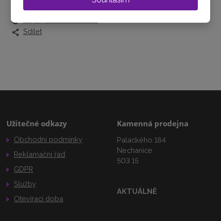
Zeptejte se odborníka
Sdílet
Užitečné odkazy
Kamenná prodejna
Obchodní podmínky
Palackého 184
Nechanice
Reklamační řád
503 15
GDPR
Služby
AKTUÁLNĚ
Otevírací doba