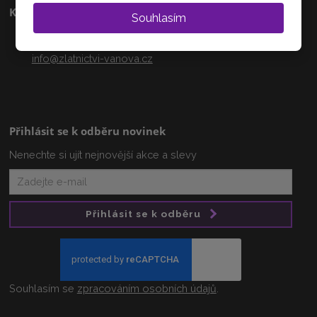
Kontakty
Souhlasím
+420 608 233 218
info@zlatnictvi-vanova.cz
Přihlásit se k odběru novinek
Nenechte si ujít nejnovější akce a slevy
Přihlásit se k odběru
Souhlasím se
zpracováním osobních údajů
.