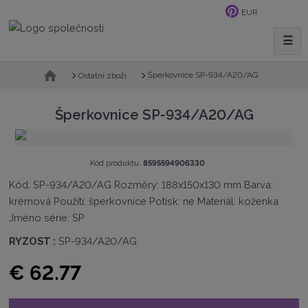
EUR
☰
V
y
h
Ú
Šperkovnice SP-934/A20/AG
Ostatní zboží
v
l
o
e
Šperkovnice SP-934/A20/AG
d
d
n
a
í
t
s
K
Kód produktu:
8595594906330
t
ó
Kód: SP-934/A20/AG Rozměry: 188x150x130 mm Barva:
r
d
a
krémová Použítí: šperkovnice Potisk: ne Materiál: koženka
v
n
ý
Jméno série: SP
a
r
o
RYZOST :
SP-934/A20/AG
b
c
€ 62.77
e
:
8