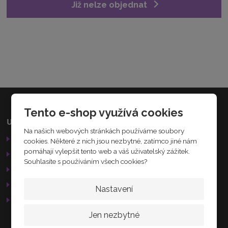
Již nelze objednat
5
9
5
5
9
4
9
0
6
3
3
Tento e-shop využívá cookies
0
Užitečné odkazy
Kamenná prodejna
Na našich webových stránkách používáme soubory
Obchodní podmínky
Palackého 184
cookies. Některé z nich jsou nezbytné, zatímco jiné nám
Nechanice
pomáhají vylepšit tento web a váš uživatelský zážitek.
Reklamační řád
503 15
Souhlasíte s používáním všech cookies?
GDPR
Služby
Nastavení
AKTUÁLNĚ
Otevírací doba
Jen nezbytné