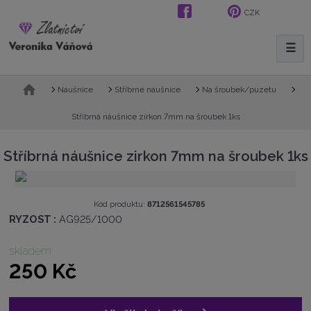
CZK
☰
V
y
h
Ú
Náušnice
Stříbrné náušnice
Na šroubek/puzetu
l
v
e
o
Stříbrná náušnice zirkon 7mm na šroubek 1ks
d
d
n
a
Stříbrná náušnice zirkon 7mm na šroubek 1ks
í
t
s
t
r
K
Kód produktu:
8712561545785
a
ó
RYZOST :
AG925/1000
n
d
a
v
skladem
ý
250 Kč
r
o
b
c