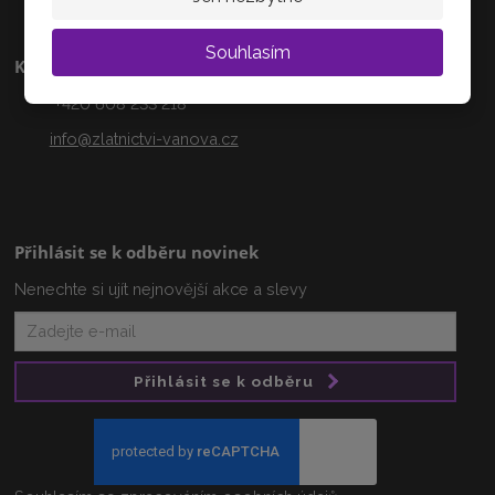
Souhlasím
Kontakty
+420 608 233 218
info@zlatnictvi-vanova.cz
Přihlásit se k odběru novinek
Nenechte si ujít nejnovější akce a slevy
Přihlásit se k odběru