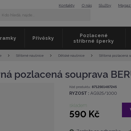
Kontakty
O nás
Služby
Magaz
K
Vyhledat
d
o
h
Pozlacené
l
ramky
Přívěsky
stříbrné šperky
e
d
á
Stříbrná pozlacená
e
Stříbrné náušnice
Dětské náušnice
,
n
a
brná pozlacená souprava BE
j
d
K
Kód produktu:
8712561487245
e
ó
RYZOST :
AG925/1000
.
d
.
v
skladem
.
ý
590 Kč
r
o
b
c