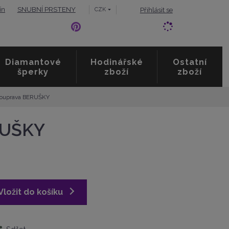
ín
SNUBNÍ PRSTENY
Přihlásit se
CZK
Diamantové
Hodinářské
Ostatní
šperky
zboží
zboží
 souprava BERUŠKY
RUŠKY
Vložit do košíku