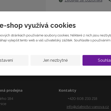
Zeptejte se odborníka
e
:
8
7
1
e-shop využívá cookies
2
5
ových stránkách používáme soubory cookies. Některé z nich jsou nezbyt
6
ají vylepšit tento web a váš uživatelský zážitek. Souhlasíte s používání
1
4
8
7
stavení
Jen nezbytné
Souhla
2
4
5
ná prodejna
Kontakty
ého 184
+420 608 233 218
nice
info@zlatnictvi-vanova.cz