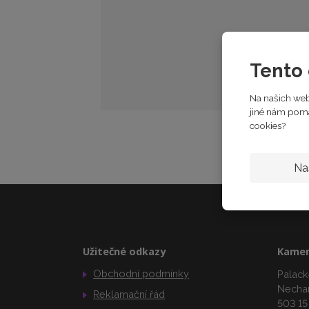
Tento 
Na našich web
jiné nám pomáh
cookies?
Na
Užitečné odkazy
Kamen
Obchodní podmínky
Palack
Necha
Reklamační řád
503 15