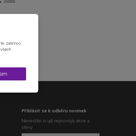
Sdílet
né, zatímco
m všech
sím
Přihlásit se k odběru novinek
Nenechte si ujít nejnovější akce a
slevy