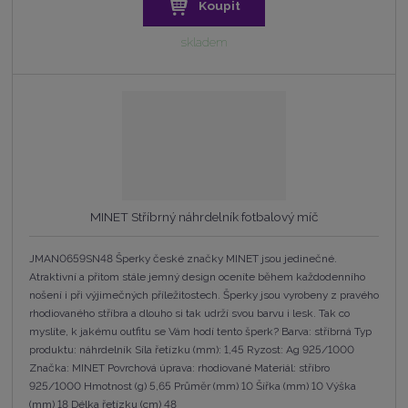
Koupit
skladem
MINET Stříbrný náhrdelník fotbalový míč
JMAN0659SN48 Šperky české značky MINET jsou jedinečné.
Atraktivní a přitom stále jemný design oceníte během každodenního
nošení i při výjimečných příležitostech. Šperky jsou vyrobeny z pravého
rhodiovaného stříbra a dlouho si tak udrží svou barvu i lesk. Tak co
myslíte, k jakému outfitu se Vám hodí tento šperk? Barva: stříbrná Typ
produktu: náhrdelník Síla řetízku (mm): 1,45 Ryzost: Ag 925/1000
Značka: MINET Povrchová úprava: rhodiované Materiál: stříbro
925/1000 Hmotnost (g) 5,65 Průměr (mm) 10 Šířka (mm) 10 Výška
(mm) 18 Délka řetízku (cm) 48