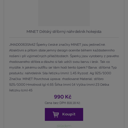
MINET Dětský stříbrný náhrdelník hokejista
JMAD0063SN42 Šperky české značky MINET jsou jedinečné.
Atraktivní a přitom stále jemný design oceníte během každodenního
nošení i při výjimečných příležitostech. Šperky jsou vyrobeny z pravého
rhodiovaného stříbra a dlouho si tak udrží svou barvu i lesk. Tak co
myslíte, k jakému outfitu se Vám hodí tento šperk? Barva: stříbrná Typ
produktu: náhrdelník Síla řetízku (mm): 1,45 Ryzost: Ag 925/1000
Značka: MINET Povrchová úprava: rhodiované Materiál: stříbro
925/1000 Hmotnost (g) 4,65 Šířka (mm) 14 Výška (mm) 23 Délka
řetízku (cm) 45
990 Kč
Cena bez DPH 818,18 Kč
Koupit
skladem