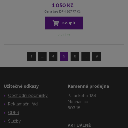
1 050 Kč
Cena bez DPH 867,77 Kč
Koupit
skladem
1
...
4
5
6
...
9
Užitečné odkazy
Kamenná prodejna
Obchodní podmínky
Palackého 184
Nechanice
Reklamační řád
503 15
GDPR
Služby
AKTUÁLNĚ