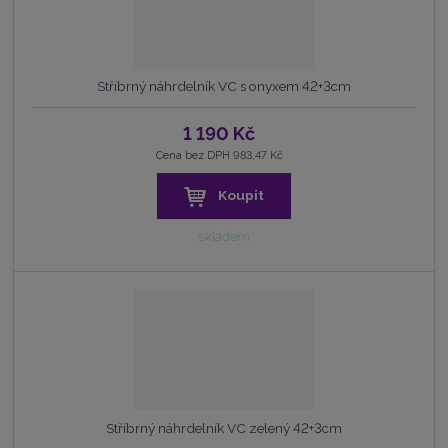
Stříbrný náhrdelník VC s onyxem 42+3cm
1 190 Kč
Cena bez DPH 983,47 Kč
Koupit
skladem
Stříbrný náhrdelník VC zelený 42+3cm