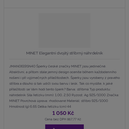
MINET Elegantní dvojitý stříbrný náhrdelník
JMAN0619SN40 Šperky české značky MINET jsou jedinečné.
Atraktivní, a přitom stále jemný design oceníte během každodenního
nošení i při výjimečných příležitostech. Šperky jsou vyrobeny z pravého
stříbra a dlouho si tak udrží svou barvu i lesk. Tak co myslíte, k jaké
příležitosti se Vám hodí tento šperk? Barva: stříbrná Typ produktu:
náhrdelník Síla řetízku (mm): 1,00, 2,50 Ryzost: Ag 925/1000 Značka:
MINET Povrchová úprava: rhodiované Materiál: stříbro 925/1000
Hmotnost (g) 6,65 Délka řetízku (cm) 44
1 050 Kč
Cena bez DPH 867,77 Kč