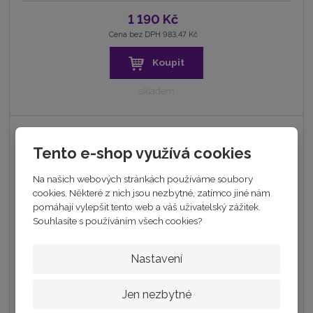
1 190 Kč
Cena bez DPH 983,47 Kč
Koupit
skladem
Tento e-shop využívá cookies
Na našich webových stránkách používáme soubory
cookies. Některé z nich jsou nezbytné, zatímco jiné nám
pomáhají vylepšit tento web a váš uživatelský zážitek.
Souhlasíte s používáním všech cookies?
Stříbrný náhrdelník VC s perletí 42+3cm
990 Kč
Nastavení
Cena bez DPH 818,18 Kč
Jen nezbytné
Koupit