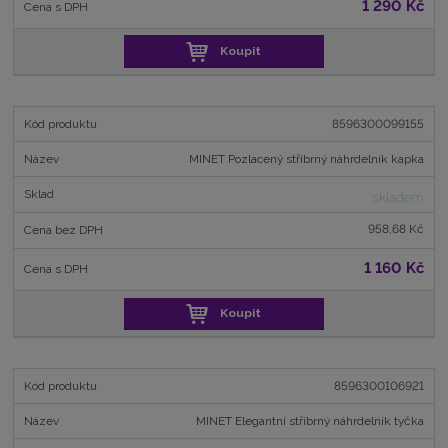
1 290 Kč
Koupit
8596300099155
MINET Pozlacený stříbrný náhrdelník kapka
skladem
958,68 Kč
1 160 Kč
Koupit
8596300106921
MINET Elegantní stříbrný náhrdelník tyčka