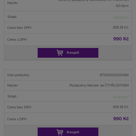
42+3cm
skladem
818,18 Kč
990 Kč
Koupit
8720000000184
Pozlacený řetízek se ČTYŘLÍSTKEM
skladem
818,18 Kč
990 Kč
Koupit