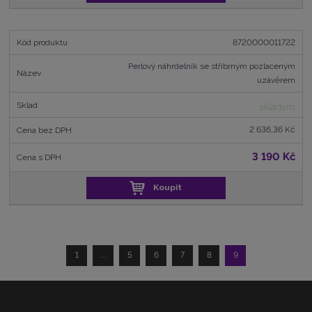
8720000011722
Perlový náhrdelník se stříbrným pozlaceným
uzávěrem
skladem
2 636,36 Kč
3 190 Kč
Koupit
1
...
5
6
7
8
9