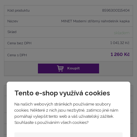
8596300115404
MINET Moderní stříbrný náhrdelník kapka
skladem
1 041,32 Kč
1 260 Kč
Koupit
8596300095775
Tento e-shop využívá cookies
MINET Stříbrný náhrdelník s přírodními
Na našich webových stránkách používáme soubory
perlami
cookies. Některé z nich jsou nezbytné, zatímco jiné nám
pomáhají vylepšit tento web a váš uživatelský zážitek.
skladem
Souhlasíte s používáním všech cookies?
1 396,69 Kč