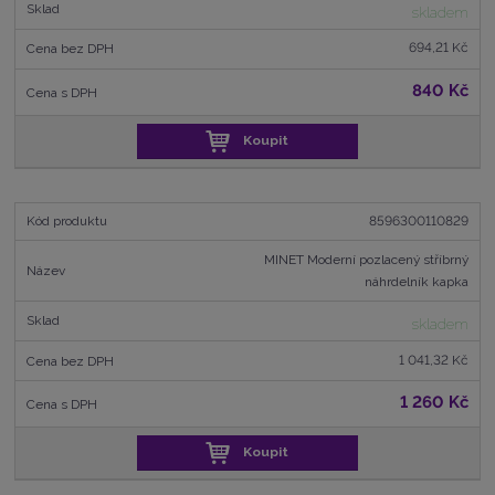
skladem
694,21 Kč
840 Kč
Koupit
8596300110829
MINET Moderní pozlacený stříbrný
náhrdelník kapka
skladem
1 041,32 Kč
1 260 Kč
Koupit