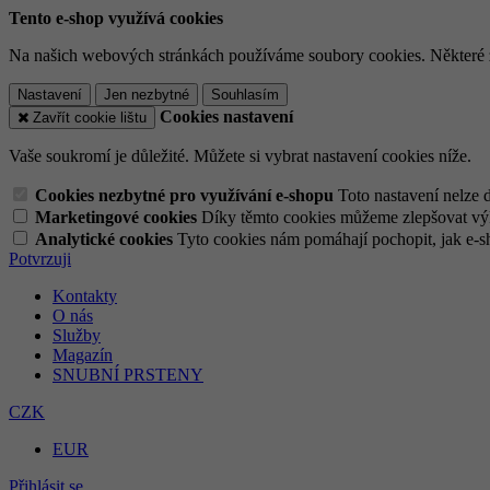
Tento e-shop využívá cookies
Na našich webových stránkách používáme soubory cookies. Některé z n
Nastavení
Jen nezbytné
Souhlasím
Cookies nastavení
Zavřít cookie lištu
Vaše soukromí je důležité. Můžete si vybrat nastavení cookies níže.
Cookies nezbytné pro využívání e-shopu
Toto nastavení nelze 
Marketingové cookies
Díky těmto cookies můžeme zlepšovat výko
Analytické cookies
Tyto cookies nám pomáhají pochopit, jak e-s
Potvrzuji
Kontakty
O nás
Služby
Magazín
SNUBNÍ PRSTENY
CZK
EUR
Přihlásit se