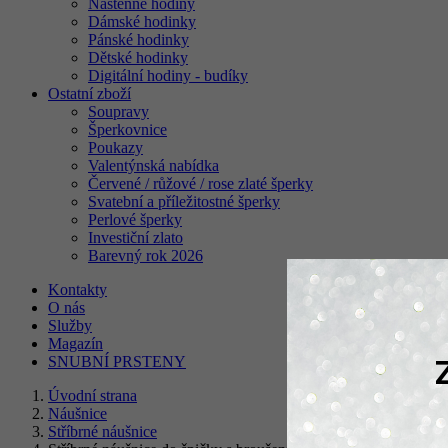
Nástěnné hodiny
Dámské hodinky
Pánské hodinky
Dětské hodinky
Digitální hodiny - budíky
Ostatní zboží
Soupravy
Šperkovnice
Poukazy
Valentýnská nabídka
Červené / růžové / rose zlaté šperky
Svatební a příležitostné šperky
Perlové šperky
Investiční zlato
Barevný rok 2026
Kontakty
O nás
Služby
Magazín
SNUBNÍ PRSTENY
Získe
Úvodní strana
Náušnice
Stříbrné náušnice