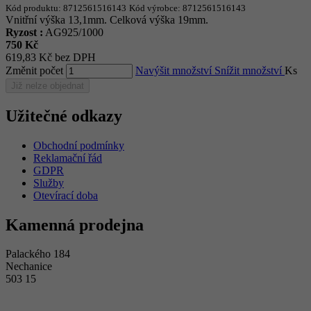
Kód produktu:
8712561516143
Kód výrobce:
8712561516143
Vnitřní výška 13,1mm. Celková výška 19mm.
Ryzost :
AG925/1000
750 Kč
619,83 Kč bez DPH
Změnit počet
Navýšit množství
Snížit množství
Ks
Již nelze objednat
Užitečné odkazy
Obchodní podmínky
Reklamační řád
GDPR
Služby
Otevírací doba
Kamenná prodejna
Palackého 184
Nechanice
503 15