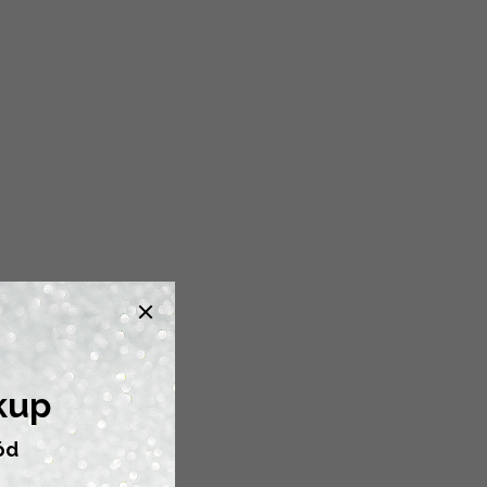
kup
ód