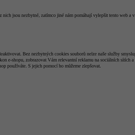
ich jsou nezbytné, zatímco jiné nám pomáhají vylepšit tento web a vá
deaktivovat. Bez nezbytných cookies souborů nelze naše služby smyslu
n e-shopu, zobrazovat Vám relevantní reklamu na sociálních sítích a 
hop používáte. S jejich pomocí ho můžeme zlepšovat.