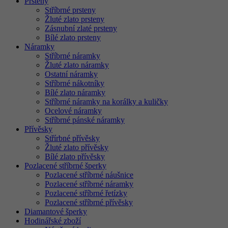
Prsteny
Stříbrné prsteny
Žluté zlato prsteny
Zásnubní zlaté prsteny
Bílé zlato prsteny
Náramky
Stříbrné náramky
Žluté zlato náramky
Ostatní náramky
Stříbrné nákotníky
Bílé zlato náramky
Stříbrné náramky na korálky a kuličky
Ocelové náramky
Stříbrné pánské náramky
Přívěsky
Střírbné přívěsky
Žluté zlato přívěsky
Bílé zlato přívěsky
Pozlacené stříbrné šperky
Pozlacené stříbrné náušnice
Pozlacené stříbrné náramky
Pozlacené stříbrné řetízky
Pozlacené stříbrné přívěsky
Diamantové šperky
Hodinářské zboží