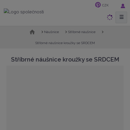
CZK
☰
V
y
h
Ú
Náušnice
Stříbrné náušnice
v
l
o
Stříbrné náušnice kroužky se SRDCEM
e
d
d
n
Stříbrné náušnice kroužky se SRDCEM
a
í
t
s
t
r
a
n
a