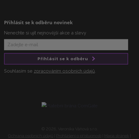
Přihlásit se k odběru novinek
Nenechte si ujít nejnovější akce a slevy
Přihlásit se k odběru
Souhlasím se
zpracováním osobních údajů
.
© 2026, Veronika Váňová s.r.o.
Ochrana osobních údajů
|
Prohlášení o přístupnosti
|
Mapa stránek
|