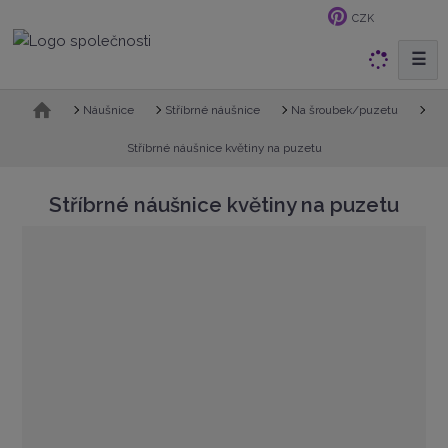
CZK
☰
V
y
h
Ú
Náušnice
Stříbrné náušnice
Na šroubek/puzetu
v
l
o
Stříbrné náušnice květiny na puzetu
e
d
d
n
Stříbrné náušnice květiny na puzetu
a
í
t
s
t
r
a
n
a