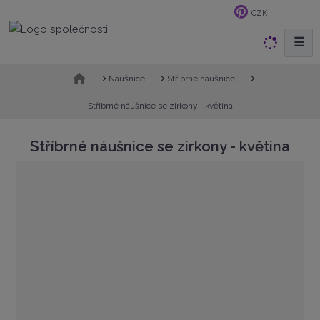
CZK
☰
V
y
h
Ú
Náušnice
Stříbrné náušnice
v
l
o
Stříbrné náušnice se zirkony - květina
e
d
d
n
Stříbrné náušnice se zirkony - květina
a
í
t
s
t
r
a
n
a