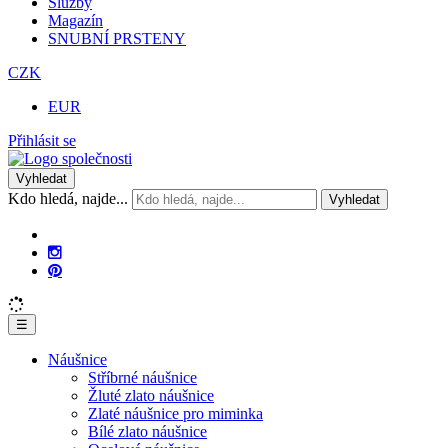
Služby
Magazín
SNUBNÍ PRSTENY
CZK
EUR
Přihlásit se
Vyhledat
Kdo hledá, najde...
Vyhledat
☰
Náušnice
Stříbrné náušnice
Žluté zlato náušnice
Zlaté náušnice pro miminka
Bílé zlato náušnice