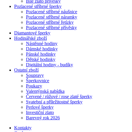
Bílé zlato přívěsky
Pozlacené stříbrné šperky
Pozlacené stříbrné náušnice
Pozlacené stříbrné náramky
Pozlacené stříbrné řetízky
Pozlacené stříbrné přívěsky
Diamantové šperky
Hodinářské zboží
Nástěnné hodiny
Dámské hodinky
Pánské hodinky
Dětské hodinky
Digitální hodiny - budíky
Ostatní zboží
Soupravy
Šperkovnice
Poukazy
Valentýnská nabídka
Červené / růžové / rose zlaté šperky
Svatební a příležitostné šperky
Perlové šperky
Investiční zlato
Barevný rok 2026
Kontakty