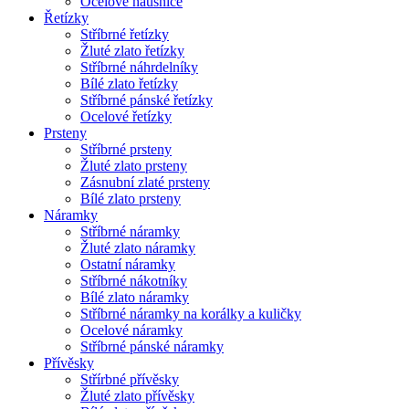
Ocelové náušnice
Řetízky
Stříbrné řetízky
Žluté zlato řetízky
Stříbrné náhrdelníky
Bílé zlato řetízky
Stříbrné pánské řetízky
Ocelové řetízky
Prsteny
Stříbrné prsteny
Žluté zlato prsteny
Zásnubní zlaté prsteny
Bílé zlato prsteny
Náramky
Stříbrné náramky
Žluté zlato náramky
Ostatní náramky
Stříbrné nákotníky
Bílé zlato náramky
Stříbrné náramky na korálky a kuličky
Ocelové náramky
Stříbrné pánské náramky
Přívěsky
Střírbné přívěsky
Žluté zlato přívěsky