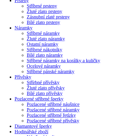
Prsteny
Stříbrné prsteny
Žluté zlato prsteny
Zásnubní zlaté prsteny
Bílé zlato prsteny
Náramky
Stříbrné náramky
Žluté zlato náramky
Ostatní náramky
Stříbrné nákotníky
Bílé zlato náramky
Stříbrné náramky na korálky a kuličky
Ocelové náramky
Stříbrné pánské náramky
Přívěsky
Střírbné přívěsky
Žluté zlato přívěsky
Bílé zlato přívěsky
Pozlacené stříbrné šperky
Pozlacené stříbrné náušnice
Pozlacené stříbrné náramky
Pozlacené stříbrné řetízky
Pozlacené stříbrné přívěsky
Diamantové šperky
Hodinářské zboží