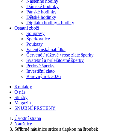
Nástěnné hodiny
Dámské hodinky
Pánské hodinky
Dětské hodinky
Digitální hodiny - budíky
Ostatní zboží
Soupravy
Šperkovnice
Poukazy
Valentýnská nabídka
Červené / růžové / rose zlaté šperky
Svatební a příležitostné šperky
Perlové šperky
Investiční zlato
Barevný rok 2026
Kontakty
O nás
Služby
Magazín
SNUBNÍ PRSTENY
Úvodní strana
Náušnice
Stříbrné náušnice srdce s tlapkou na šroubek