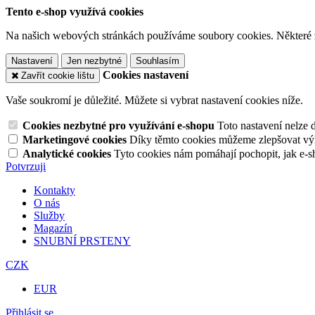
Tento e-shop využívá cookies
Na našich webových stránkách používáme soubory cookies. Některé z n
Nastavení
Jen nezbytné
Souhlasím
Cookies nastavení
Zavřít cookie lištu
Vaše soukromí je důležité. Můžete si vybrat nastavení cookies níže.
Cookies nezbytné pro využívání e-shopu
Toto nastavení nelze 
Marketingové cookies
Díky těmto cookies můžeme zlepšovat výko
Analytické cookies
Tyto cookies nám pomáhají pochopit, jak e-s
Potvrzuji
Kontakty
O nás
Služby
Magazín
SNUBNÍ PRSTENY
CZK
EUR
Přihlásit se