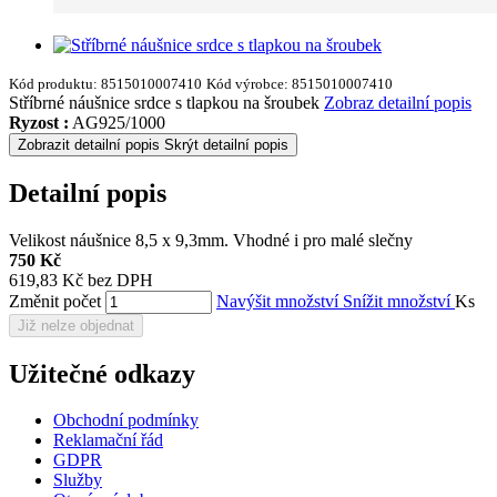
Kód produktu:
8515010007410
Kód výrobce:
8515010007410
Stříbrné náušnice srdce s tlapkou na šroubek
Zobraz detailní popis
Ryzost :
AG925/1000
Zobrazit detailní popis
Skrýt detailní popis
Detailní popis
Velikost náušnice 8,5 x 9,3mm. Vhodné i pro malé slečny
750 Kč
619,83 Kč bez DPH
Změnit počet
Navýšit množství
Snížit množství
Ks
Již nelze objednat
Užitečné odkazy
Obchodní podmínky
Reklamační řád
GDPR
Služby