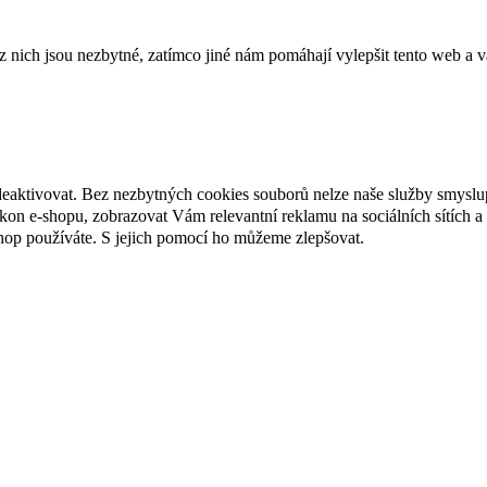
ich jsou nezbytné, zatímco jiné nám pomáhají vylepšit tento web a vá
deaktivovat. Bez nezbytných cookies souborů nelze naše služby smyslu
n e-shopu, zobrazovat Vám relevantní reklamu na sociálních sítích a 
hop používáte. S jejich pomocí ho můžeme zlepšovat.