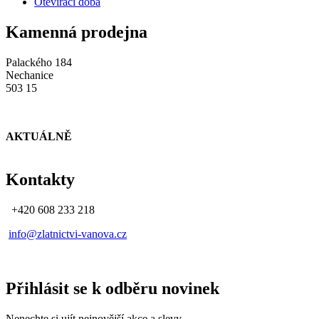
Otevírací doba
Kamenná prodejna
Palackého 184
Nechanice
503 15
AKTUÁLNĚ
Kontakty
+420 608 233 218
info@zlatnictvi-vanova.cz
Přihlásit se k odběru novinek
Nenechte si ujít nejnovější akce a slevy