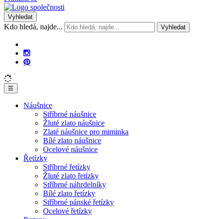
Vyhledat
Kdo hledá, najde...
Vyhledat
☰
Náušnice
Stříbrné náušnice
Žluté zlato náušnice
Zlaté náušnice pro miminka
Bílé zlato náušnice
Ocelové náušnice
Řetízky
Stříbrné řetízky
Žluté zlato řetízky
Stříbrné náhrdelníky
Bílé zlato řetízky
Stříbrné pánské řetízky
Ocelové řetízky