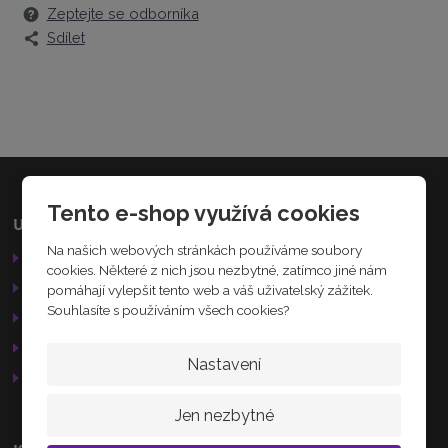
Zeptejte se odborníka
5
9
Sdílet
2
8
1
8
2
7
4
9
1
Tento e-shop využívá cookies
Užitečné odkazy
Kamenná prodejna
6
Na našich webových stránkách používáme soubory
Obchodní podmínky
Palackého 184
cookies. Některé z nich jsou nezbytné, zatímco jiné nám
Nechanice
Reklamační řád
pomáhají vylepšit tento web a váš uživatelský zážitek.
503 15
Souhlasíte s používáním všech cookies?
GDPR
Služby
AKTUÁLNĚ
Nastavení
Otevírací doba
Jen nezbytné