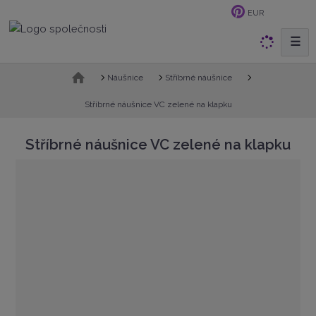
EUR
☰
V
y
h
Ú
Náušnice
Stříbrné náušnice
v
l
o
Stříbrné náušnice VC zelené na klapku
e
d
d
n
Stříbrné náušnice VC zelené na klapku
a
í
t
s
t
r
a
n
a