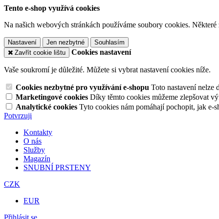
Tento e-shop využívá cookies
Na našich webových stránkách používáme soubory cookies. Některé z n
Nastavení
Jen nezbytné
Souhlasím
Cookies nastavení
Zavřít cookie lištu
Vaše soukromí je důležité. Můžete si vybrat nastavení cookies níže.
Cookies nezbytné pro využívání e-shopu
Toto nastavení nelze 
Marketingové cookies
Díky těmto cookies můžeme zlepšovat výko
Analytické cookies
Tyto cookies nám pomáhají pochopit, jak e-s
Potvrzuji
Kontakty
O nás
Služby
Magazín
SNUBNÍ PRSTENY
CZK
EUR
Přihlásit se