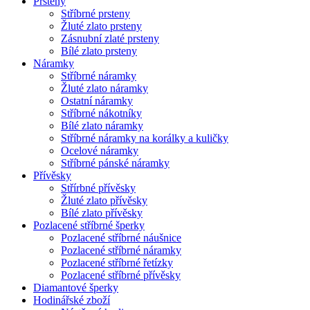
Prsteny
Stříbrné prsteny
Žluté zlato prsteny
Zásnubní zlaté prsteny
Bílé zlato prsteny
Náramky
Stříbrné náramky
Žluté zlato náramky
Ostatní náramky
Stříbrné nákotníky
Bílé zlato náramky
Stříbrné náramky na korálky a kuličky
Ocelové náramky
Stříbrné pánské náramky
Přívěsky
Střírbné přívěsky
Žluté zlato přívěsky
Bílé zlato přívěsky
Pozlacené stříbrné šperky
Pozlacené stříbrné náušnice
Pozlacené stříbrné náramky
Pozlacené stříbrné řetízky
Pozlacené stříbrné přívěsky
Diamantové šperky
Hodinářské zboží