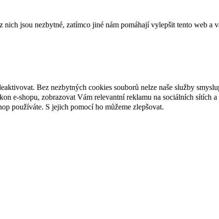
ich jsou nezbytné, zatímco jiné nám pomáhají vylepšit tento web a vá
deaktivovat. Bez nezbytných cookies souborů nelze naše služby smyslu
n e-shopu, zobrazovat Vám relevantní reklamu na sociálních sítích a 
hop používáte. S jejich pomocí ho můžeme zlepšovat.