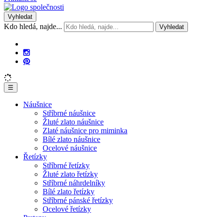
Vyhledat
Kdo hledá, najde...
Vyhledat
☰
Náušnice
Stříbrné náušnice
Žluté zlato náušnice
Zlaté náušnice pro miminka
Bílé zlato náušnice
Ocelové náušnice
Řetízky
Stříbrné řetízky
Žluté zlato řetízky
Stříbrné náhrdelníky
Bílé zlato řetízky
Stříbrné pánské řetízky
Ocelové řetízky