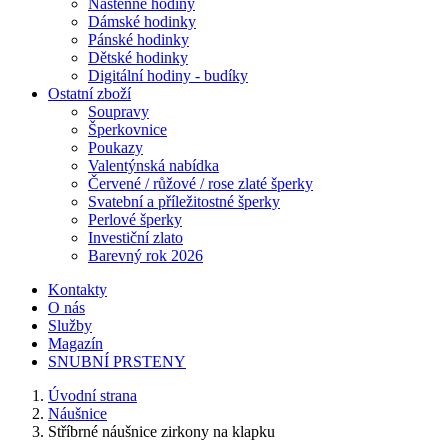
Nástěnné hodiny
Dámské hodinky
Pánské hodinky
Dětské hodinky
Digitální hodiny - budíky
Ostatní zboží
Soupravy
Šperkovnice
Poukazy
Valentýnská nabídka
Červené / růžové / rose zlaté šperky
Svatební a příležitostné šperky
Perlové šperky
Investiční zlato
Barevný rok 2026
Kontakty
O nás
Služby
Magazín
SNUBNÍ PRSTENY
Úvodní strana
Náušnice
Stříbrné náušnice zirkony na klapku