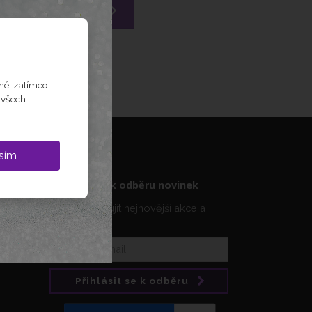
Již nelze objednat
kup
ód
né, zatímco
m všech
sím
Přihlásit se k odběru novinek
Nenechte si ujít nejnovější akce a
slevy
Přihlásit se k odběru