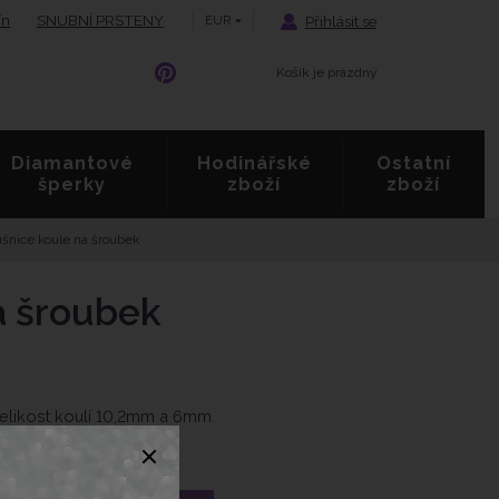
ín
SNUBNÍ PRSTENY
Přihlásit se
EUR
Košík je prázdný
Diamantové
Hodinářské
Ostatní
šperky
zboží
zboží
ušnice koule na šroubek
a šroubek
elikost koulí 10,2mm a 6mm.