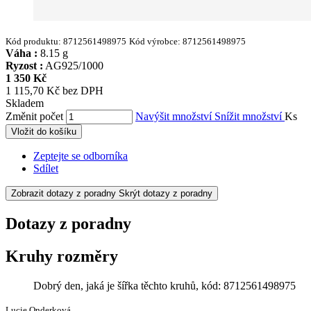
Kód produktu:
8712561498975
Kód výrobce:
8712561498975
Váha :
8.15 g
Ryzost :
AG925/1000
1 350 Kč
1 115,70 Kč bez DPH
Skladem
Změnit počet
Navýšit množství
Snížit množství
Ks
Vložit do košíku
Zeptejte se odborníka
Sdílet
Zobrazit dotazy z poradny
Skrýt dotazy z poradny
Dotazy z poradny
Kruhy rozměry
Dobrý den, jaká je šířka těchto kruhů, kód: 8712561498975
Lucie Onderková