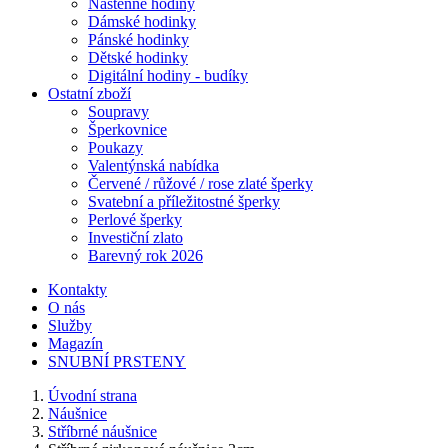
Nástěnné hodiny
Dámské hodinky
Pánské hodinky
Dětské hodinky
Digitální hodiny - budíky
Ostatní zboží
Soupravy
Šperkovnice
Poukazy
Valentýnská nabídka
Červené / růžové / rose zlaté šperky
Svatební a příležitostné šperky
Perlové šperky
Investiční zlato
Barevný rok 2026
Kontakty
O nás
Služby
Magazín
SNUBNÍ PRSTENY
Úvodní strana
Náušnice
Stříbrné náušnice