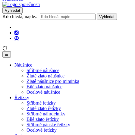
Vyhledat
Kdo hledá, najde...
Vyhledat
☰
Náušnice
Stříbrné náušnice
Žluté zlato náušnice
Zlaté náušnice pro miminka
Bílé zlato náušnice
Ocelové náušnice
Řetízky
Stříbrné řetízky
Žluté zlato řetízky
Stříbrné náhrdelníky
Bílé zlato řetízky
Stříbrné pánské řetízky
Ocelové řetízky