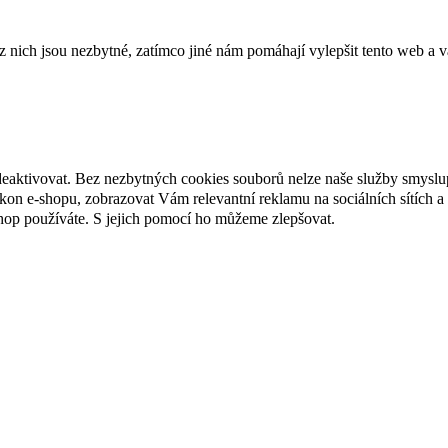
ich jsou nezbytné, zatímco jiné nám pomáhají vylepšit tento web a vá
deaktivovat. Bez nezbytných cookies souborů nelze naše služby smyslu
n e-shopu, zobrazovat Vám relevantní reklamu na sociálních sítích a 
hop používáte. S jejich pomocí ho můžeme zlepšovat.