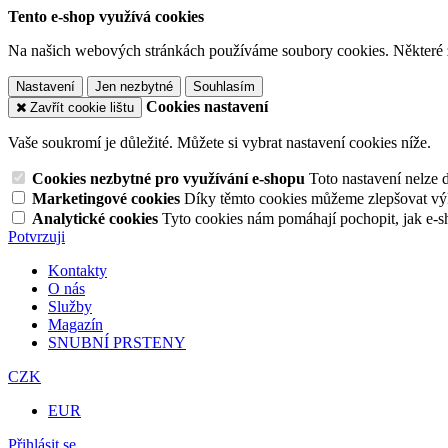
Tento e-shop využívá cookies
Na našich webových stránkách používáme soubory cookies. Některé z n
Nastavení
Jen nezbytné
Souhlasím
Cookies nastavení
Zavřít cookie lištu
Vaše soukromí je důležité. Můžete si vybrat nastavení cookies níže.
Cookies nezbytné pro využívání e-shopu
Toto nastavení nelze 
Marketingové cookies
Díky těmto cookies můžeme zlepšovat výko
Analytické cookies
Tyto cookies nám pomáhají pochopit, jak e-s
Potvrzuji
Kontakty
O nás
Služby
Magazín
SNUBNÍ PRSTENY
CZK
EUR
Přihlásit se