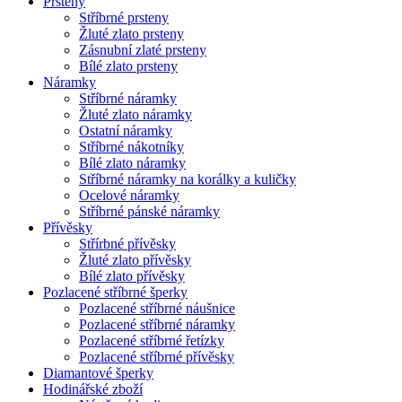
Prsteny
Stříbrné prsteny
Žluté zlato prsteny
Zásnubní zlaté prsteny
Bílé zlato prsteny
Náramky
Stříbrné náramky
Žluté zlato náramky
Ostatní náramky
Stříbrné nákotníky
Bílé zlato náramky
Stříbrné náramky na korálky a kuličky
Ocelové náramky
Stříbrné pánské náramky
Přívěsky
Střírbné přívěsky
Žluté zlato přívěsky
Bílé zlato přívěsky
Pozlacené stříbrné šperky
Pozlacené stříbrné náušnice
Pozlacené stříbrné náramky
Pozlacené stříbrné řetízky
Pozlacené stříbrné přívěsky
Diamantové šperky
Hodinářské zboží