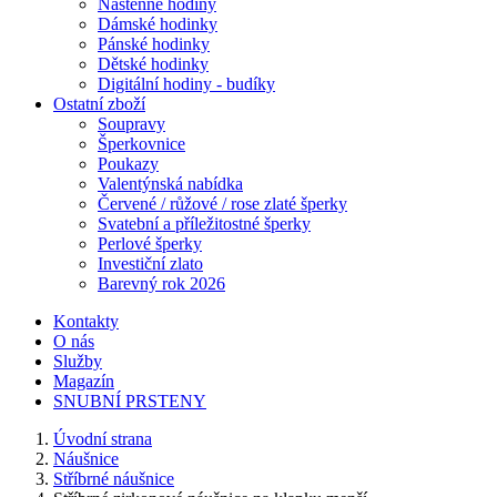
Nástěnné hodiny
Dámské hodinky
Pánské hodinky
Dětské hodinky
Digitální hodiny - budíky
Ostatní zboží
Soupravy
Šperkovnice
Poukazy
Valentýnská nabídka
Červené / růžové / rose zlaté šperky
Svatební a příležitostné šperky
Perlové šperky
Investiční zlato
Barevný rok 2026
Kontakty
O nás
Služby
Magazín
SNUBNÍ PRSTENY
Úvodní strana
Náušnice
Stříbrné náušnice