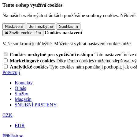
Tento e-shop využívá cookies
Na našich webových stránkách používáme soubory cookies. Některé z n
Nastavení
Jen nezbytné
Souhlasím
Cookies nastavení
Zavřít cookie lištu
Vaše soukromí je důležité. Můžete si vybrat nastavení cookies níže.
Cookies nezbytné pro využívání e-shopu
Toto nastavení nelze 
Marketingové cookies
Díky těmto cookies můžeme zlepšovat výko
Analytické cookies
Tyto cookies nám pomáhají pochopit, jak e-s
Potvrzuji
Kontakty
O nás
Služby
Magazín
SNUBNÍ PRSTENY
CZK
EUR
Přihlásit se