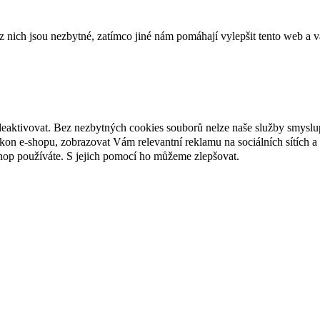
ich jsou nezbytné, zatímco jiné nám pomáhají vylepšit tento web a vá
deaktivovat. Bez nezbytných cookies souborů nelze naše služby smyslu
n e-shopu, zobrazovat Vám relevantní reklamu na sociálních sítích a 
hop používáte. S jejich pomocí ho můžeme zlepšovat.