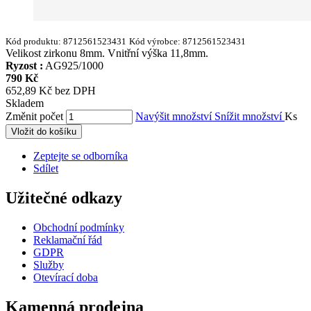
Kód produktu:
8712561523431
Kód výrobce:
8712561523431
Velikost zirkonu 8mm. Vnitřní výška 11,8mm.
Ryzost :
AG925/1000
790 Kč
652,89 Kč bez DPH
Skladem
Změnit počet
Navýšit množství
Snížit množství
Ks
Vložit do košíku
Zeptejte se odborníka
Sdílet
Užitečné odkazy
Obchodní podmínky
Reklamační řád
GDPR
Služby
Otevírací doba
Kamenná prodejna