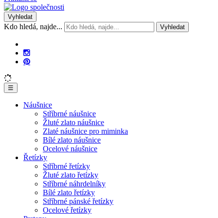
Vyhledat
Kdo hledá, najde...
Vyhledat
☰
Náušnice
Stříbrné náušnice
Žluté zlato náušnice
Zlaté náušnice pro miminka
Bílé zlato náušnice
Ocelové náušnice
Řetízky
Stříbrné řetízky
Žluté zlato řetízky
Stříbrné náhrdelníky
Bílé zlato řetízky
Stříbrné pánské řetízky
Ocelové řetízky