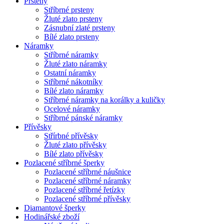
Prsteny
Stříbrné prsteny
Žluté zlato prsteny
Zásnubní zlaté prsteny
Bílé zlato prsteny
Náramky
Stříbrné náramky
Žluté zlato náramky
Ostatní náramky
Stříbrné nákotníky
Bílé zlato náramky
Stříbrné náramky na korálky a kuličky
Ocelové náramky
Stříbrné pánské náramky
Přívěsky
Střírbné přívěsky
Žluté zlato přívěsky
Bílé zlato přívěsky
Pozlacené stříbrné šperky
Pozlacené stříbrné náušnice
Pozlacené stříbrné náramky
Pozlacené stříbrné řetízky
Pozlacené stříbrné přívěsky
Diamantové šperky
Hodinářské zboží