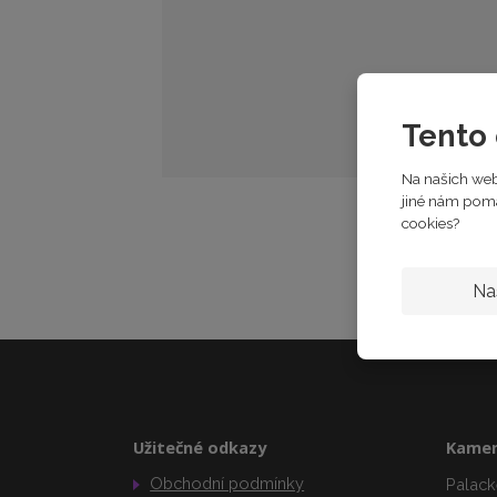
Tento 
Na našich web
jiné nám pomáh
cookies?
Na
Užitečné odkazy
Kamen
Obchodní podmínky
Palack