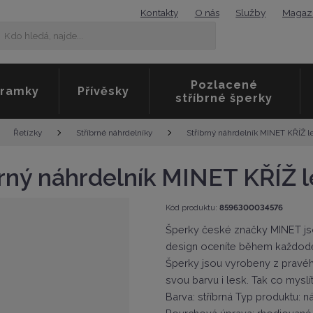
Kontakty
O nás
Služby
Magaz
K
Vyhledat
d
o
h
Pozlacené
l
ramky
Přívěsky
stříbrné šperky
e
d
á
Stříbrný náhrdelník MINET KŘÍŽ l
Řetízky
Stříbrné náhrdelníky
,
n
a
brný náhrdelník MINET KŘÍŽ l
j
d
K
Kód produktu:
8596300034576
e
ó
.
Šperky české značky MINET jsou
d
.
v
design oceníte během každodenn
.
ý
Šperky jsou vyrobeny z pravého
r
svou barvu i lesk. Tak co myslí
o
Barva: stříbrná Typ produktu:
b
c