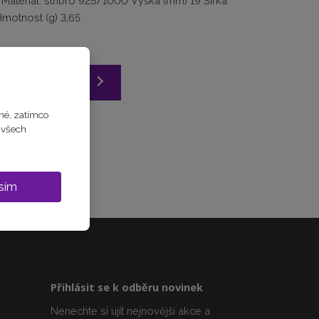
Materiál: stříbro 925/1000 Výška (mm) 19 Šířka
Hmotnost (g) 3,65
Vložit do košíku
né, zatímco
m všech
Sdílet
sím
Přihlásit se k odběru novinek
Nenechte si ujít nejnovější akce a