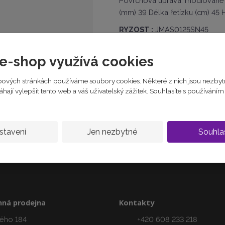
Povrchová úprava: rhodiované 
e
(mm) 39 Délka řetízku (cm) 45 
:
8
RYZOST :
JMAS0125SN45
5
9
skladem
6
e-shop využívá cookies
590 Kč
3
0
ových stránkách používáme soubory cookies. Některé z nich jsou nezbyt
0
ají vylepšit tento web a váš uživatelský zážitek. Souhlasíte s používání
Zeptejte se odborníka
0
3
4
5
stavení
Jen nezbytné
Souhla
7
6
ná prodejna
Kontakty
ého 184
+420 608 233 218