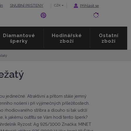
ín
SNUBNÍ PRSTENY
Přihlásit se
CZK
Diamantové
Hodinářské
Ostatní
šperky
zboží
zboží
ežatý
ežatý
 jedinečné. Atraktivní a přitom stále jemný
ího nošení i při výjimečných příležitostech.
 rhodiovaného stříbra a dlouho si tak udrží
te, k jakému outfitu se Vám hodí tento šperk?
 náhrdelník Ryzost: Ag 925/1000 Značka: MINET