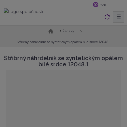
CZK
☰
V
y
h
Ú
Řetízky
v
l
o
Stříbrný náhrdelník se syntetickým opálem bílé srdce 12048.1
e
d
d
n
Stříbrný náhrdelník se syntetickým opálem
a
í
bílé srdce 12048.1
t
s
t
r
a
n
a