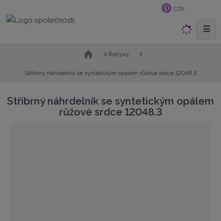
CZK
☰
V
y
h
Ú
Řetízky
v
l
o
Stříbrný náhrdelník se syntetickým opálem růžové srdce 12048.3
e
d
d
n
Stříbrný náhrdelník se syntetickým opálem
a
í
růžové srdce 12048.3
t
s
t
r
a
n
a